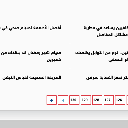
كافيين يساعد في محاربة
أفضل الأطعمة لصيام صحي في 
مشاكل المفاصل
ين.. نوع من التوابل يخلصك
صيام شهر رمضان قد ينقذك من 
ع النصفي
خطيرين
كر تحفز الإصابة بمرض
الطريقة الصحيحة لقياس النبض
130
129
128
127
126