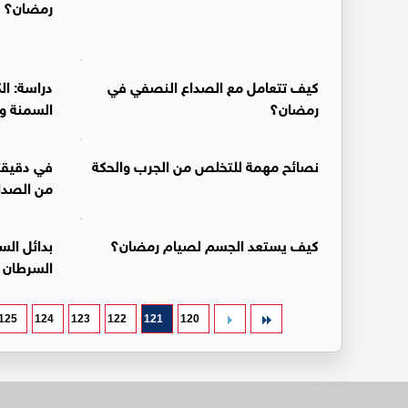
رمضان؟
كيف تتعامل مع الصداع النصفي في
دراسة: ال
رمضان؟
السمنة و
نصائح مهمة للتخلص من الجرب والحكة
في دقيقت
من الصدا
كيف يستعد الجسم لصيام رمضان؟
بدائل الس
السرطان
125
124
123
122
121
120