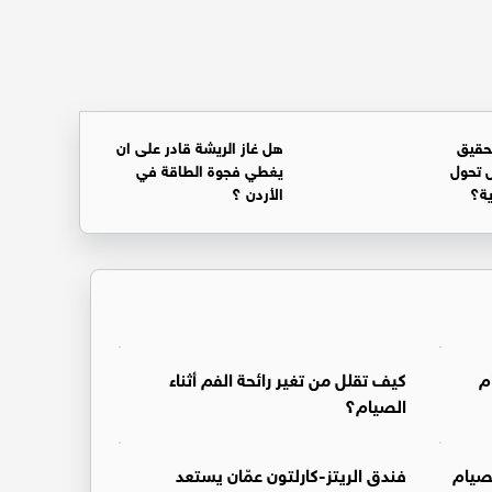
حقيق
هل غاز الريشة قادر على ان
 تحول
يغطي فجوة الطاقة في
ية؟
الأردن ؟
م
كيف تقلل من تغير رائحة الفم أثناء
الصيام؟
لصيام
فندق الريتز-كارلتون عمّان يستعد