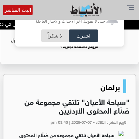
البث المباشر
أترغب في تفعيل الإشعارات؟
حتى لا تفوتك آخر الأحداث والأخبار العاجلة
الحاجة خالدة محمود الكرمي في ذمة 
اشترك
لا شكراً
فتيات يستغللنه لتحقيق مكاسب مادية.. هل تحول
الزواج لصفقة تجارية؟
برلمان
"سياحة الأعيان" تلتقي مجموعة من
صُنّاع المحتوى الأردنيين
تاريخ النشر : الثلاثاء - pm 03:45 | 2026-07-07