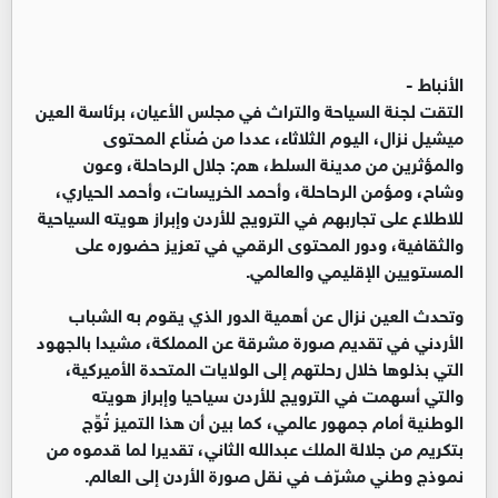
الأنباط -
التقت لجنة السياحة والتراث في مجلس الأعيان، برئاسة العين
ميشيل نزال، اليوم الثلاثاء، عددا من صُنّاع المحتوى
والمؤثرين من مدينة السلط، هم: جلال الرحاحلة، وعون
وشاح، ومؤمن الرحاحلة، وأحمد الخريسات، وأحمد الحياري،
للاطلاع على تجاربهم في الترويج للأردن وإبراز هويته السياحية
والثقافية، ودور المحتوى الرقمي في تعزيز حضوره على
المستويين الإقليمي والعالمي.
وتحدث العين نزال عن أهمية الدور الذي يقوم به الشباب
الأردني في تقديم صورة مشرقة عن المملكة، مشيدا بالجهود
التي بذلوها خلال رحلتهم إلى الولايات المتحدة الأميركية،
والتي أسهمت في الترويج للأردن سياحيا وإبراز هويته
الوطنية أمام جمهور عالمي، كما بين أن هذا التميز تُوِّج
بتكريم من جلالة الملك عبدالله الثاني، تقديرا لما قدموه من
نموذج وطني مشرّف في نقل صورة الأردن إلى العالم.