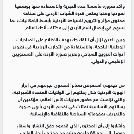
وأكد ضرورة مأسسة هذه التجربة والاستفادة منها بوصفها
نموذجا وطنيا يعكس قدرة الشباب الأردني على صناعة
محتوى مؤثر والترويج للسياحة الأردنية بأبسط الإمكانيات، بما
يسهم في إيصال اسم الأردن إلى مختلف أنحاء العالم.
وبين العين نزال أن اللقاء جاء بهدف الاطلاع على المبادرات
الوطنية الناجحة، والاستفادة من التجارب الريادية في تطوير
أدوات الترويج السياحي وتعزيز صورة الأردن على المستويين
الإقليمي والدولي.
من جهتهم، استعرض صناع المحتوى تجربتهم في إبراز
الهوية الأردنية خلال رحلتهم إلى الولايات المتحدة الأميركية،
والتي تزامنت مع حضور مباريات كأس العالم، مؤكدين أن
رسالتهم الأساسية تمثلت في تقديم الأردن بأبهى صورة
والتعريف بمقوماته السياحية والثقافية والإنسانية.
وأشاروا إلى أن المحتوى الذي قدموه حقق انتشارا واسعًا،
ووصل إلى نحو 88 مليون متابع من مختلف أنحاء العالم،