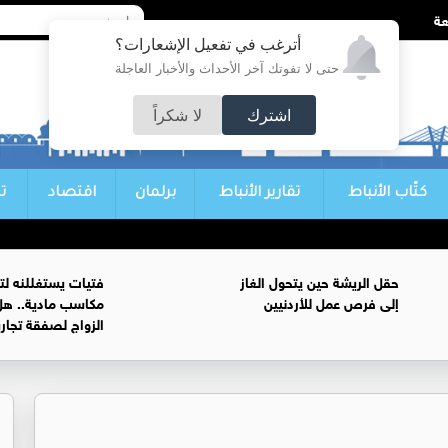
أترغب في تفعيل الإشعارات؟
حتى لا تفوتك آخر الأحداث والأخبار العاجلة
اشترك
لا شكراً
كتّاب الأنباط
تقارير الأنباط
برلمان
اقتصاد
ت
حقل الريشة حين يتحول الغاز
فتيات يستغللنه لت
إلى فرص عمل للأردنيين
مكاسب مادية.. هل
الزواج لصفقة تجار