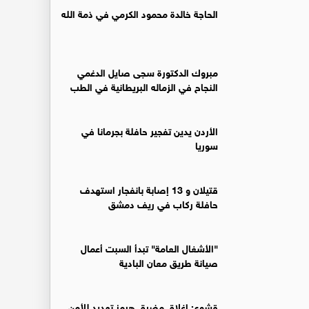
الحاجة خالدة محمود الكرمي في ذمة الله
مبروك الدكتورة سجى صايل الدغمي
النجاح في الزماله البريطانية في الطب
الأردن يدين تفجير حافلة بجرمانا في
سوريا
قتيلان و 13 إصابة بانفجار استهدف
حافلة ركاب في ريف دمشق
"الأشغال العامة" تبدأ السبت أعمال
صيانة طريق معان البادية
قشوع: إغلاق مضيق هرمز تهديد للأمن