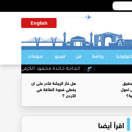
English
كنولوجيا
رياضة
فن
فيديو
منوعات
الحاجة خالدة محمود الكرمي في ذمة الله
حقيق
هل غاز الريشة قادر على ان
 تحول
يغطي فجوة الطاقة في
ية؟
الأردن ؟
اقرأ أيضا