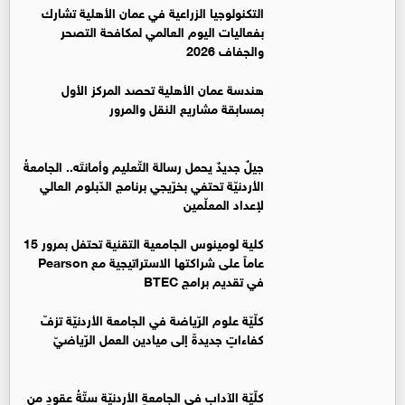
التكنولوجيا الزراعية في عمان الأهلية تشارك
بفعاليات اليوم العالمي لمكافحة التصحر
والجفاف 2026
هندسة عمان الأهلية تحصد المركز الأول
بمسابقة مشاريع النقل والمرور
جيلٌ جديدٌ يحمل رسالة التّعليم وأمانتَه.. الجامعةُ
الأردنيّة تحتفي بخرّيجي برنامج الدّبلوم العالي
لإعداد المعلّمين
كلية لومينوس الجامعية التقنية تحتفل بمرور 15
عاماً على شراكتها الاستراتيجية مع Pearson
في تقديم برامج BTEC
كلّيّة علوم الرّياضة في الجامعة الأردنيّة تزفّ
كفاءاتٍ جديدةً إلى ميادين العمل الرّياضيّ
كلّيّة الآداب في الجامعةِ الأردنيّة ستّةُ عقودٍ من