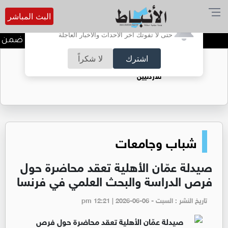
البث المباشر
أترغب في تفعيل الإشعارات؟
حتى لا تفوتك آخر الأحداث والأخبار العاجلة
ندوة تعاين التراث الأردني ضمن ا
اشترك
لا شكراً
حقل الريشة حين يتحول الغاز إلى فرص عمل
للأردنيين
شباب وجامعات
صيدلة عمّان الأهلية تعقد محاضرة حول
فرص الدراسة والبحث العلمي في فرنسا
تاريخ النشر : السبت - pm 12:21 | 2026-06-06