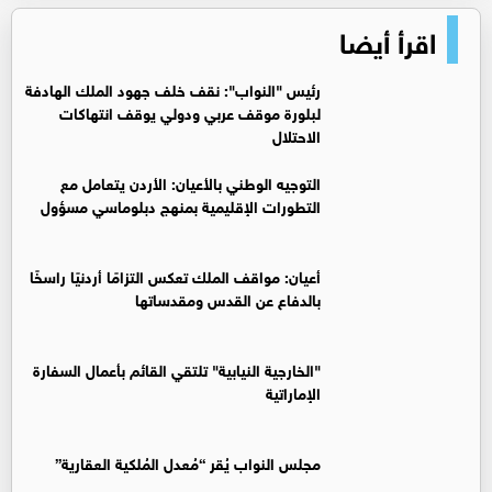
اقرأ أيضا
رئيس "النواب": نقف خلف جهود الملك الهادفة
لبلورة موقف عربي ودولي يوقف انتهاكات
الاحتلال
التوجيه الوطني بالأعيان: الأردن يتعامل مع
التطورات الإقليمية بمنهج دبلوماسي مسؤول
أعيان: مواقف الملك تعكس التزامًا أردنيًا راسخًا
بالدفاع عن القدس ومقدساتها
"الخارجية النيابية" تلتقي القائم بأعمال السفارة
الإماراتية
مجلس النواب يُقر “مُعدل المُلكية العقارية”