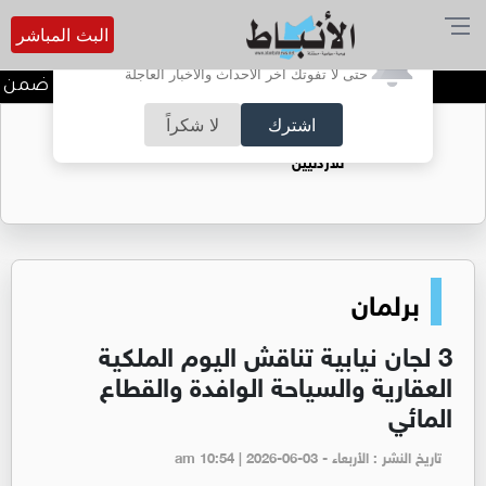
البث المباشر
أترغب في تفعيل الإشعارات؟
حتى لا تفوتك آخر الأحداث والأخبار العاجلة
ندوة تعاين التراث الأردني ضمن ال
اشترك
لا شكراً
حقل الريشة حين يتحول الغاز إلى فرص عمل
للأردنيين
برلمان
3 لجان نيابية تناقش اليوم الملكية
العقارية والسياحة الوافدة والقطاع
المائي
تاريخ النشر : الأربعاء - am 10:54 | 2026-06-03