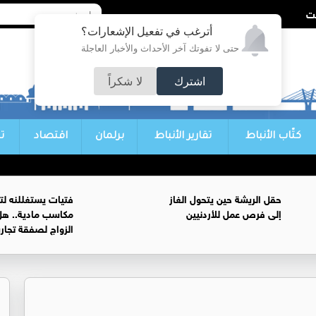
أترغب في تفعيل الإشعارات؟
حتى لا تفوتك آخر الأحداث والأخبار العاجلة
اشترك
لا شكراً
كتّاب الأنباط
تقارير الأنباط
برلمان
اقتصاد
ت
حقل الريشة حين يتحول الغاز
فتيات يستغللنه لت
إلى فرص عمل للأردنيين
مكاسب مادية.. هل
الزواج لصفقة تجار