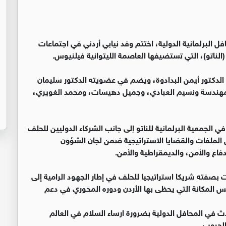
ل البرلمانية الدولية، اختتم وفد نيابي أردني في اجتماعات
(الناتو)، التي تستضيفها العاصمة الليتوانية فيلنيوس.
ة الدكتور أيمن البدادوة، ويضم في عضويته الدكتور سليمان
 المهندسة ونسيم العبادي، وجميل دهيسات، ومحمد الغويري،
 الجمعية البرلمانية للناتو إلى جانب الشركاء الدوليين للحلف
الملفات والقضايا الاستراتيجية ضمن لجان الشؤون
فاع والأمن، والديمقراطية والأمن.
 بصفته شريكا استراتيجيا للحلف في إطار الجهود الرامية إلى
كس المكانة التي يحظى بها الأردن ودوره المحوري في دعم
تحدث في المحافل الدولية بضرورة ارساء السلام في العالم
لحروب .