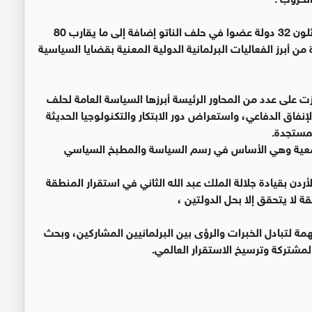
واضاف انه شارك في الدورة الحالية نحو 300 برلماني يمثلون 32 دولة عضوا في حلف الناتو إضافة إلى ما يقارب 80
احدة من أبرز الفعاليات البرلمانية الدولية المعنية بقضايا السياسية
ركزت على عدد من المحاور الرئيسة أبرزها السياسة العامة لحلف
إنفاق الدفاعي، واستعراض دور الابتكار والتكنولوجيا الحديثة
لمستجدة.
لجمعية وهي الأساس في رسم السياسة والمطبخ السياسي
أردن بقيادة جلالة الملك عبد الله الثاني في استقرار المنطقة
ة لا يتحقق إلا بحل الدولتين ،
ة لتبادل الخبرات والرؤى بين البرلمانيين المشاركين، وبحث
لمشتركة وترسيخ الاستقرار العالمي.