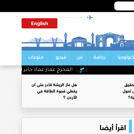
English
كنولوجيا
رياضة
فن
فيديو
منوعات
المخرج عمار عماد جابر الف مبروك
حقيق
هل غاز الريشة قادر على ان
 تحول
يغطي فجوة الطاقة في
ية؟
الأردن ؟
اقرأ أيضا