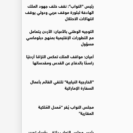
رئيس "النواب": نقف خلف جهود الملك
الهادفة لبلورة موقف عربي ودولي يوقف
انتهاكات الاحتلال
التوجيه الوطني بالأعيان: الأردن يتعامل
مع التطورات الإقليمية بمنهج دبلوماسي
مسؤول
أعيان: مواقف الملك تعكس التزامًا أردنيًا
راسخًا بالدفاع عن القدس ومقدساتها
"الخارجية النيابية" تلتقي القائم بأعمال
السفارة الإماراتية
مجلس النواب يُقر “مُعدل المُلكية
العقارية”
رئيس مجلس النواب يلتقي رؤساء تحرير