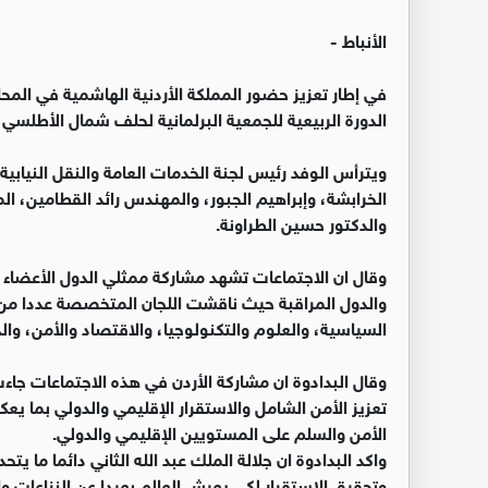
الأنباط -
في إطار تعزيز حضور المملكة الأردنية الهاشمية في المحاف
الدورة الربيعية للجمعية البرلمانية لحلف شمال الأطلسي 
ويترأس الوفد رئيس لجنة الخدمات العامة والنقل النيابي
الخرابشة، وإبراهيم الجبور، والمهندس رائد القطامين،
والدكتور حسين الطراونة.
وقال ان الاجتماعات تشهد مشاركة ممثلي الدول الأعضاء في
والدول المراقبة حيث ناقشت اللجان المتخصصة عددا من 
السياسية، والعلوم والتكنولوجيا، والاقتصاد والأمن، والد
وقال البدادوة ان مشاركة الأردن في هذه الاجتماعات جاءت
تعزيز الأمن الشامل والاستقرار الإقليمي والدولي بما يع
الأمن والسلم على المستويين الإقليمي والدولي.
واكد البدادوة ان جلالة الملك عبد الله الثاني دائما ما ي
وتحقيق الاستقرار لكي يعيش العالم بعيدا عن النزاعات وا