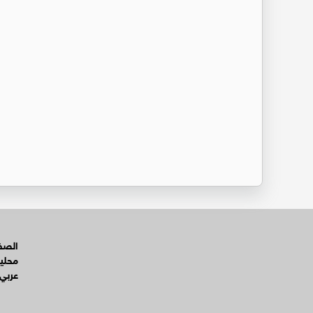
الصفح
محلي
عربي