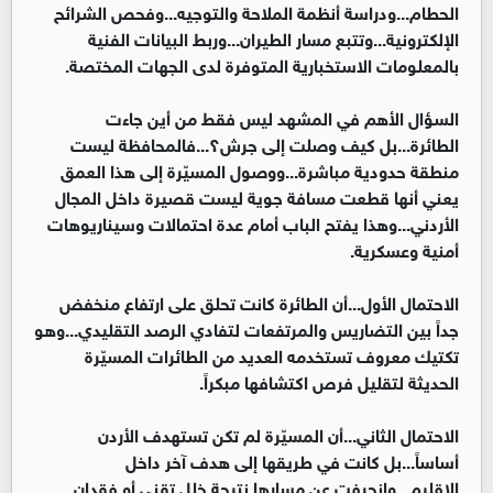
الحطام...ودراسة أنظمة الملاحة والتوجيه...وفحص الشرائح
الإلكترونية...وتتبع مسار الطيران...وربط البيانات الفنية
بالمعلومات الاستخبارية المتوفرة لدى الجهات المختصة.
السؤال الأهم في المشهد ليس فقط من أين جاءت
الطائرة...بل كيف وصلت إلى جرش؟...فالمحافظة ليست
منطقة حدودية مباشرة...ووصول المسيّرة إلى هذا العمق
يعني أنها قطعت مسافة جوية ليست قصيرة داخل المجال
الأردني...وهذا يفتح الباب أمام عدة احتمالات وسيناريوهات
أمنية وعسكرية.
الاحتمال الأول...أن الطائرة كانت تحلق على ارتفاع منخفض
جداً بين التضاريس والمرتفعات لتفادي الرصد التقليدي...وهو
تكتيك معروف تستخدمه العديد من الطائرات المسيّرة
الحديثة لتقليل فرص اكتشافها مبكراً.
الاحتمال الثاني...أن المسيّرة لم تكن تستهدف الأردن
أساساً...بل كانت في طريقها إلى هدف آخر داخل
الإقليم...وانحرفت عن مسارها نتيجة خلل تقني أو فقدان