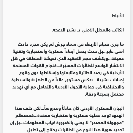
الأنباط -
الكاتب والمحلل الامني د. بشير الدعجه.
ما جرى صباح الأربعاء في سماء جرش لم يكن مجرد حادث
أمني عابر...بل حدث يحمل أبعاداً عسكرية واستخبارية وتقنية
عميقة...ويكشف حجم التعقيد الذي تعيشه المنطقة في ظل
الانتشار الواسع للطائرات المسيّرة...فنجاح القوات المسلحة
الأردنية في رصد الطائرة ومتابعتها وإسقاطها دون وقوع
إصابات بشرية...يعكس مستوى عالياً من الجاهزية والسيطرة
والاحترافية في حماية الأجواء الأردنية والتعامل مع أي تهديد
محتمل بسرعة ودقة.
البيان العسكري الأردني كان هادئاً ومدروساً...لكن خلف هذا
الهدوء توجد عملية عسكرية واستخبارية معقدة...فمصطلح
"مجهولة المصدر" لا يعني بالضرورة غياب المعلومات...بل إن
تحديد هوية هذا النوع من الطائرات يحتاج إلى تحليل