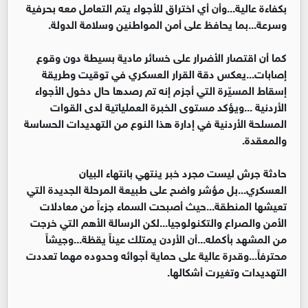
بكفاءة عالية...وأن أي اختراق للأجواء يتم التعامل معه بحرفية
وسرعة...بما يحافظ على أمن المواطنين وسلامة الدولة.
كما أن اقتصار الأضرار على خسائر مادية بسيطة دون وقوع
إصابات...يعكس دقة القرار العسكري في توقيت وطريقة
إسقاط المسيّرة التي أجزم إنه تم رصدها حال دخول الأجواء
الأردنية ...ويؤكد مستوى الخبرة العملياتية لدى القوات
المسلحة الأردنية في إدارة هذا النوع من التهديدات الحساسة
والمعقدة.
حادثة جرش ليست مجرد خبر ينتهي بانتهاء البيان
العسكري...بل مؤشر واضح على طبيعة المرحلة الجديدة التي
تعيشها المنطقة...حيث أصبحت السماء جزءاً من معادلات
الأمن والصراع والتكنولوجيا...لكن الرسالة الأهم التي خرجت
من المشهد بأكمله...أن الأردن يمتلك عيناً يقظة...وجيشاً
محترفاً...وقدرة عالية على حماية أجوائه وحدوده مهما تعددت
التهديدات وتغيرت أشكالها.