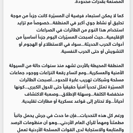
المصنعة بقدرات محدودة.
كما لا يمكن استبعاد فرضية أن المسيّرة كانت جزءاً من موجة
تحليق أو نشاط جوي أكبر في المنطقة...خصوصاً مع تزايد
استخدام هذا النوع من الطائرات في الصراعات
الإقليمية...حيث أصبحت المسيّرات اليوم جزءاً أساسياً من
أدوات الحرب الحديثة...سواء في الاستطلاع أو الهجوم أو
التشويش أو حتى الحرب النفسية.
المنطقة المحيطة بالأردن تشهد منذ سنوات حالة من السيولة
الأمنية والعسكرية...ومع اتساع رقعة النزاعات ووجود جماعات
مسلحة وشبكات تهريب عابرة للحدود...أصبحت الطائرات
المسيّرة تمثل تحدياً أمنياً حقيقياً حتى للدول الكبرى...كونها
منخفضة الكلفة...وسهلة الإطلاق...وصعبة الاكتشاف
أحياناً...ولا تحتاج إلى قواعد عسكرية أو مطارات تقليدية.
ورغم كل هذه التحديات...فإن ما حدث في جرش يحمل جانباً
مطمئناً ومهماً للرأي العام الأردني...وهو أن منظومات الرصد
والمتابعة والاستجابة لدى القوات المسلحة الأردنية تعمل