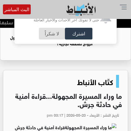
البث المباشر
أترغب في تفعيل الإشعارات؟
حتى لا تفوتك آخر الأحداث والأخبار العاجلة
د. منذر جرادات يهنىء الشيخ سليمان 
اشترك
لا شكراً
فتيات يستغللنه لتحقيق مكاسب مادية.. هل تحول
الزواج لصفقة تجارية؟
كتّاب الأنباط
ما وراء المسيرة المجهولة...قراءة أمنية
في حادثة جرش.
تاريخ النشر : الأربعاء - pm 03:17 | 2026-05-20