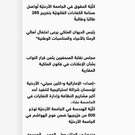
كلّيّة الحقوق في الجامعة الأردنيّة تُواصل
صناعة الكفاءات القانونيّة بتخريج 265
طالبًا وطالبةً
رئيس الديوان الملكي يرعى احتفال أهالي
الرمثا بالأعياد والمناسبات الوطنية*
مجلس نقابة الصحفيين يثمن قرار النواب
بشأن الإعلانات في قانون الملكية
العقارية
«إمداد» الإماراتية و«كلين سيتي» الأردنية
تؤسسان شراكة استراتيجية لتنفيذ أحد
أكبر مشاريع النظافة وإدارة النفايات في
العاصمة عمّان
كلّيّة الهندسة في الجامعة الأردنيّة تودّع
808 من خرّيجيها ضمن فوج الهواشم في
الجامعة الأردنيّة
مندوبا عن الملك وولي العهد… العيسوي