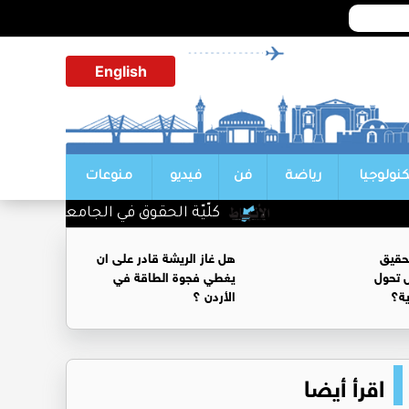
English
كنولوجيا
رياضة
فن
فيديو
منوعات
كلّيّة الحقوق في الجامعة الأردنيّة تُواصل صناع
حقيق
هل غاز الريشة قادر على ان
 تحول
يغطي فجوة الطاقة في
ية؟
الأردن ؟
اقرأ أيضا