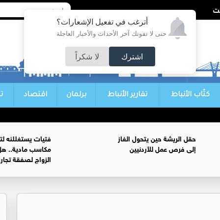
أترغب في تفعيل الإشعارات؟
حتى لا تفوتك آخر الأحداث والأخبار العاجلة
اشترك
لا شكراً
كتّاب الأنباط
تقارير الأنباط
برلمان
اقتصاد
ت
حقل الريشة حين يتحول الغاز
فتيات يستغللنه لت
إلى فرص عمل للأردنيين
مكاسب مادية.. هل
الزواج لصفقة تجار