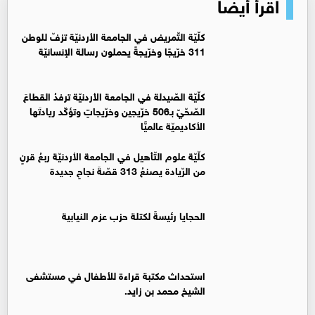
اقرأ أيضا
كلّيّة التّمريض في الجامعة الأردنيّة تزفّ للوطن
311 خرّيجًا وخرّيجةً يحملون رسالة الإنسانيّة
كلّيّة الصّيدلة في الجامعة الأردنيّة ترفدُ القطاعَ
الصّحّيّ بـ506 خرّيجين وخرّيجاتٍ وتؤكّد ريادتَها
الأكاديميّة عالميًّا
كلّيّة علوم التّأهيل في الجامعة الأردنيّة ربعُ قرنٍ
من الرّيادة يصنعُ 313 قصّةَ نجاحٍ جديدة
الحجايا رئيسةً لكتلة حزب عزم النيابية
استحداث مكتبة قراءة للأطفال في مستشفى
الشيخ محمد بن زايد.