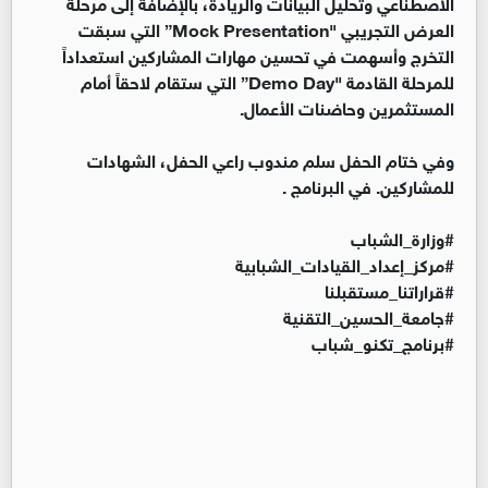
الاصطناعي وتحليل البيانات والريادة، بالإضافة إلى مرحلة
العرض التجريبي "Mock Presentation” التي سبقت
التخرج وأسهمت في تحسين مهارات المشاركين استعداداً
للمرحلة القادمة "Demo Day” التي ستقام لاحقاً أمام
المستثمرين وحاضنات الأعمال.
وفي ختام الحفل سلم مندوب راعي الحفل، الشهادات
للمشاركين. في البرنامج .
#وزارة_الشباب
#مركز_إعداد_القيادات_الشبابية
#قراراتنا_مستقبلنا
#جامعة_الحسين_التقنية
#برنامج_تكنو_شباب