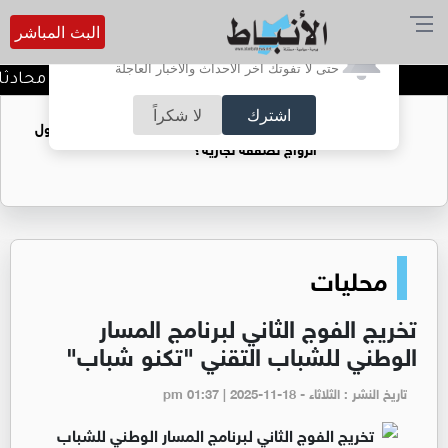
البث المباشر
أترغب في تفعيل الإشعارات؟
حتى لا تفوتك آخر الأحداث والأخبار العاجلة
كيف تحافظ على خصوصية محادثاتك م
اشترك
لا شكراً
فتيات يستغللنه لتحقيق مكاسب مادية.. هل تحول
الزواج لصفقة تجارية؟
محليات
تخريج الفوج الثاني لبرنامج المسار
الوطني للشباب التقني "تكنو شباب"
تاريخ النشر : الثلاثاء - pm 01:37 | 2025-11-18