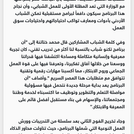
مع الوزارة التي تعد المظلة الأولى للعمل الشبابي، وأن نجاح
هذا البرنامج سيكون دافعاً لبرامج مستقبلية تمكن الشباب
الأردني بأدوات ومعارف تواكب احتياجاتهم واحتياجات سوق
العمل.
وفي كلمة الشباب المشاركين قال محمد ختاتنة إلى "أن
برنامج تكنو شباب بالنسبة لنا أكثر من تدريب تقني، كان تجربة
معرفية وإنسانية متكاملة ومساحة اكتشفنا فيها قدراتنا
ووسعنا من خلالها آفاق تفكيرنا، وتعرفنا فيها على قوة العمل
الجماعي وروح الابتكار، مما أكسبنا مهارات رقمية وتقنية
تتوافق مع متطلبات هذا العصر السريع ".وأضاف "أن
البرنامج يعد بداية مرحلة جديدة نتحمل فيها مسؤولية
مواصلة التعلم والتطوير وتوظيف ما اكتسبناه لخدمة وطننا
ومجتمعاتنا، والإسهام في بناء مستقبل أفضل قائم على
المعرفة والابتكار.”
وجاء تخريج الفوج الثاني بعد سلسلة من التدريبات وورش
العمل النوعية التي شملها البرنامج، حيث تناولت محاور الذكاء