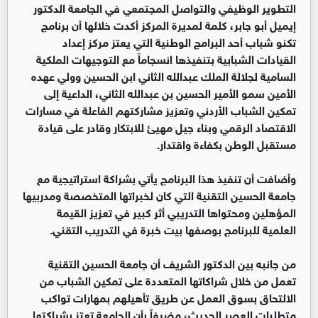
التطوير الوظيفي والتواصل المجتمعي في الجامعة الدكتور
إيميل أبو جابر، كلمة لمديرة المركز أكدت خلالها أن برنامج
تكنو شباب أحد البرامج الوطنية التي يعتز مركز إعداد
القيادات الشبابية بتنفيذها انسجاماً مع التوجيهات الملكية
السامية لجلالة الملك عبدالله الثاني ابن الحسين وولي عهده
الأمين سمو الأمير الحسين بن عبدالله الثاني، الداعية إلى
تمكين الشباب الأردني وتعزيز مشاركتهم الفاعلة في مسارات
الاقتصاد الرقمي وبناء جيل مهيئ للابتكار وقادر على قيادة
مستقبل الوطن بكفاءة واقتدار.
وأضافت أن تنفيذ هذا البرنامج يأتي بشراكة استراتيجية مع
جامعة الحسين التقنية التي كان لخبراتها المتخصصة ومدربيها
المؤهلين ومحتواها التدريبي أثر كبير في تعزيز القيمة
العلمية للبرنامج بوصفها بيت خبرة في التدريب التقني.
من جانبه بين الدكتور الشريف أن جامعة الحسين التقنية
تعمل من خلال شراكاتها المتعددة على تمكين الشباب من
الالتحاق بسوق العمل عن طريق تأهيلهم بمهارات تواكب
متطلبات العصر الحديث، مضيفاً بأن الجامعة تعتز بشراكتها