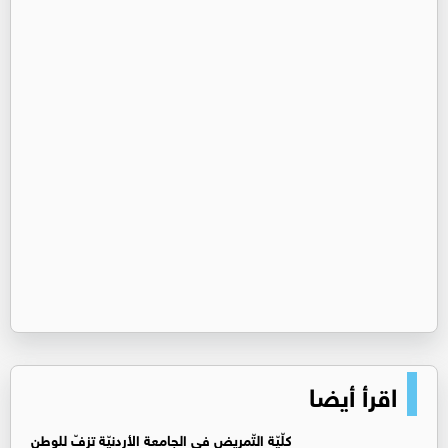
اقرأ أيضا
كلّيّة التّمريض في الجامعة الأردنيّة تزفّ للوطن