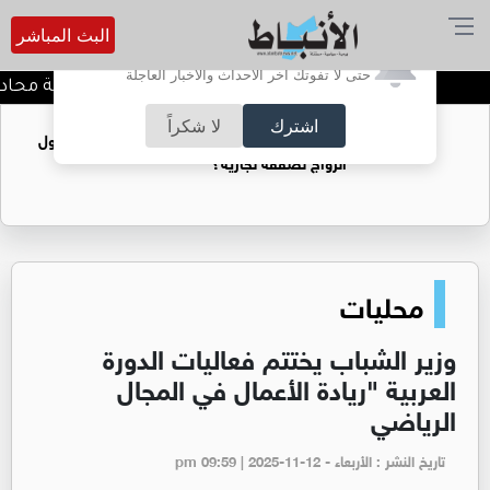
البث المباشر
أترغب في تفعيل الإشعارات؟
حتى لا تفوتك آخر الأحداث والأخبار العاجلة
كيف تحافظ على خصوصية محادثاتك
اشترك
لا شكراً
فتيات يستغللنه لتحقيق مكاسب مادية.. هل تحول
الزواج لصفقة تجارية؟
محليات
وزير الشباب يختتم فعاليات الدورة
العربية "ريادة الأعمال في المجال
الرياضي
تاريخ النشر : الأربعاء - pm 09:59 | 2025-11-12