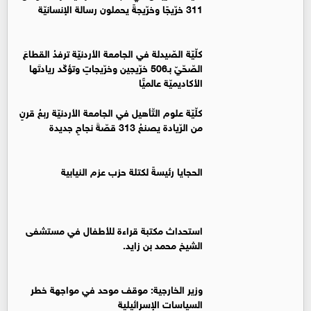
311 خرّيجًا وخرّيجةً يحملون رسالة الإنسانيّة
كلّيّة الصّيدلة في الجامعة الأردنيّة ترفدُ القطاعَ
الصّحّيّ بـ506 خرّيجين وخرّيجاتٍ وتؤكّد ريادتَها
الأكاديميّة عالميًّا
كلّيّة علوم التّأهيل في الجامعة الأردنيّة ربعُ قرنٍ
من الرّيادة يصنعُ 313 قصّةَ نجاحٍ جديدة
الحجايا رئيسةً لكتلة حزب عزم النيابية
استحداث مكتبة قراءة للأطفال في مستشفى
الشيخ محمد بن زايد.
وزير الخارجية: موقف موحد في مواجهة خطر
السياسات الإسرائيلية