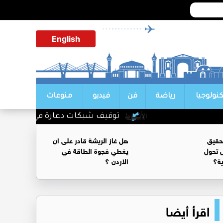
English
كنولوجيا
رياضة
فن
فيديو
منوعات
توقيف شبكات دعارة في شارع الحمرا
حقيق
هل غاز الريشة قادر على ان
 تحول
يغطي فجوة الطاقة في
ية؟
الأردن ؟
اقرأ أيضا