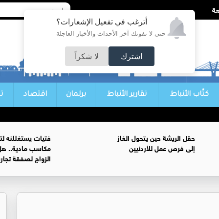
أترغب في تفعيل الإشعارات؟
حتى لا تفوتك آخر الأحداث والأخبار العاجلة
اشترك
لا شكراً
كتّاب الأنباط
تقارير الأنباط
برلمان
اقتصاد
ت
حقل الريشة حين يتحول الغاز
فتيات يستغللنه لت
إلى فرص عمل للأردنيين
مكاسب مادية.. هل
الزواج لصفقة تجار