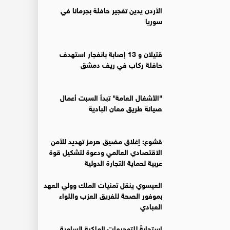
الأردن يدين تفجير حافلة بجرمانا في
سوريا
قتيلان و 13 إصابة بانفجار استهدف
حافلة ركاب في ريف دمشق
"الأشغال العامة" تبدأ السبت أعمال
صيانة طريق معان البادية
قشوع: إغلاق مضيق هرمز تهديد للأمن
الاقتصادي العالمي ودعوة لتشكيل قوة
عربية لحماية التجارة الدولية
العيسوي ينقل تمنيات الملك وولي العهد
بموفور الصحة للفريق العزب واللواء
العبادي
استجابةً للتوجيهات الملكية السامية..