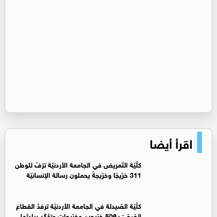
اقرأ أيضا
كلّيّة التّمريض في الجامعة الأردنيّة تزفّ للوطن
311 خرّيجًا وخرّيجةً يحملون رسالة الإنسانيّة
كلّيّة الصّيدلة في الجامعة الأردنيّة ترفدُ القطاعَ
الصّحّيّ بـ506 خرّيجين وخرّيجاتٍ وتؤكّد ريادتَها