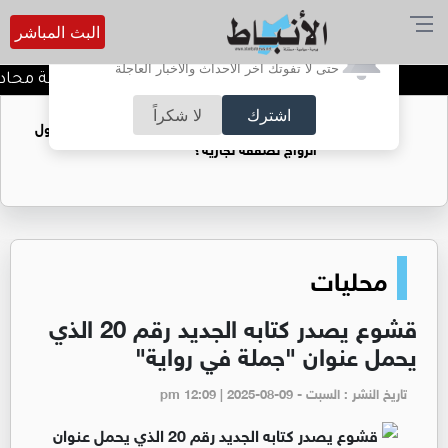
البث المباشر
أترغب في تفعيل الإشعارات؟
حتى لا تفوتك آخر الأحداث والأخبار العاجلة
كيف تحافظ على خصوصية محادثاتك
اشترك
لا شكراً
فتيات يستغللنه لتحقيق مكاسب مادية.. هل تحول
الزواج لصفقة تجارية؟
محليات
قشوع يصدر كتابه الجديد رقم 20 الذي
يحمل عنوان "جملة في رواية"
تاريخ النشر : السبت - pm 12:09 | 2025-08-09