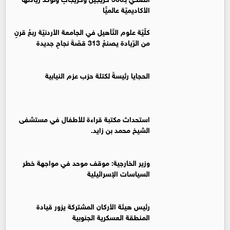
الأكاديميّة عالميًّا
كلّيّة علوم التّأهيل في الجامعة الأردنيّة ربعُ قرنٍ
من الرّيادة يصنعُ 313 قصّةَ نجاحٍ جديدة
الحجايا رئيسةً لكتلة حزب عزم النيابية
استحداث مكتبة قراءة للأطفال في مستشفى
الشيخ محمد بن زايد.
وزير الخارجية: موقف موحد في مواجهة خطر
السياسات الإسرائيلية
رئيس هيئة الأركان المشتركة يزور قيادة
المنطقة العسكرية الجنوبية