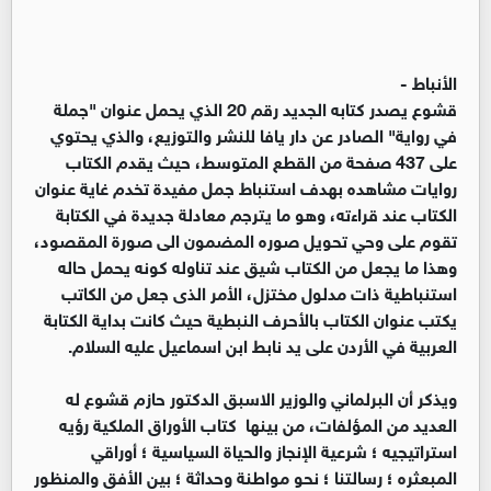
الأنباط -
قشوع يصدر كتابه الجديد رقم 20 الذي يحمل عنوان "جملة
في رواية" الصادر عن دار يافا للنشر والتوزيع، والذي يحتوي
على 437 صفحة من القطع المتوسط، حيث يقدم الكتاب
روايات مشاهده بهدف استنباط جمل مفيدة تخدم غاية عنوان
الكتاب عند قراءته، وهو ما يترجم معادلة جديدة في الكتابة
تقوم على وحي تحويل صوره المضمون الى صورة المقصود،
وهذا ما يجعل من الكتاب شيق عند تناوله كونه يحمل حاله
استنباطية ذات مدلول مختزل، الأمر الذى جعل من الكاتب
يكتب عنوان الكتاب بالأحرف النبطية حيث كانت بداية الكتابة
العربية في الأردن على يد نابط ابن اسماعيل عليه السلام.
ويذكر أن البرلماني والوزير الاسبق الدكتور حازم قشوع له
العديد من المؤلفات، من بينها كتاب الأوراق الملكية رؤيه
استراتيجيه ؛ شرعية الإنجاز والحياة السياسية ؛ أوراقي
المبعثره ؛ رسالتنا ؛ نحو مواطنة وحداثة ؛ بين الأفق والمنظور