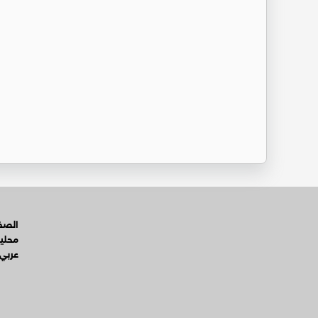
الصفح
محلي
عربي