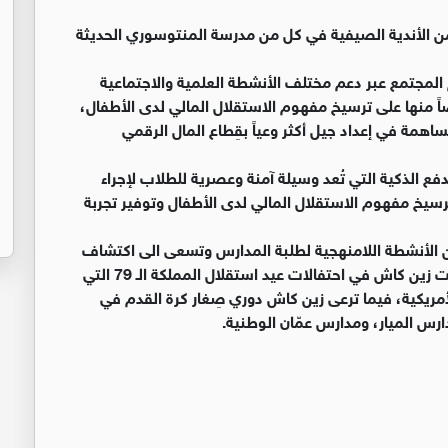
ن الأندية الصيفية في كل من مدرسة المنتوسوري الحديثة
المجتمع عبر دعم مختلف الأنشطة العلمية والاجتماعية
صاً منها على ترسيخ مفهوم الاستقلال المالي لدى الأطفال،
اهمة في إعداد جيل أكثر وعياً بقِطاع المال الرقمي
فع الذكية التي تُعد وسيلة آمنة وعصرية للطلاب لإجراء
يخ مفهوم الاستقلال المالي لدى الأطفال وتوفير تجربة
ن الأنشطة اللامنهجية لطلبة المدارس وتسعى الى اكتشاف
القدرات الكامنة لديهم على مختلف الأصعدة، حيث شاركت زين كاش في احتفالات عيد استقلال المملكة الـ 79 التي
مريكية، فيما ترعى زين كاش دوري صِغار كرة القدم في
رس الميار، ومدارس عمّان الوطنية.