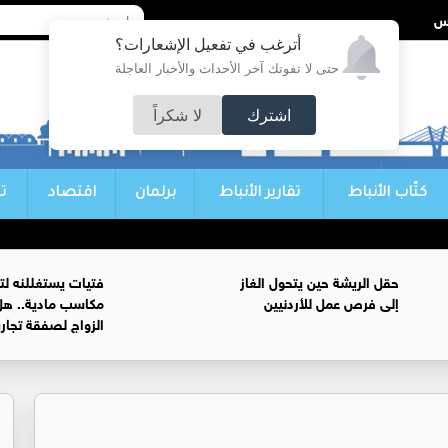
أترغب في تفعيل الإشعارات؟
حتى لا تفوتك آخر الأحداث والأخبار العاجلة
اشترك
لا شكراً
كتّاب الأنباط
تقارير الأنباط
برلمان
اقتصاد
ت
حقل الريشة حين يتحول الغاز
فتيات يستغللنه لت
إلى فرص عمل للأردنيين
مكاسب مادية.. هل
الزواج لصفقة تجار