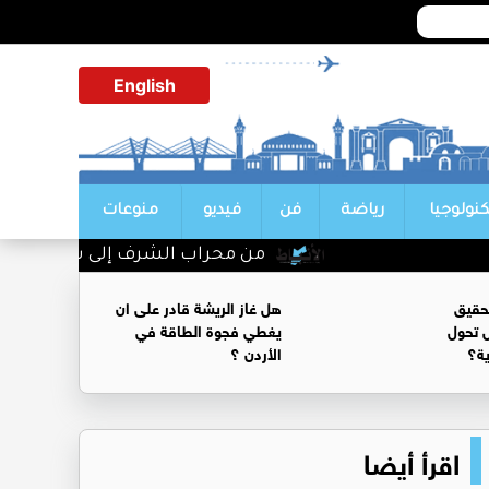
English
كنولوجيا
رياضة
فن
فيديو
منوعات
من محراب الشرف إلى سدة القضاء.. حف
حقيق
هل غاز الريشة قادر على ان
 تحول
يغطي فجوة الطاقة في
ية؟
الأردن ؟
اقرأ أيضا