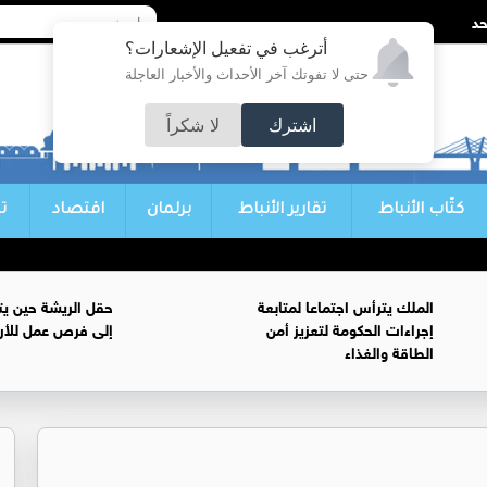
أترغب في تفعيل الإشعارات؟
حتى لا تفوتك آخر الأحداث والأخبار العاجلة
اشترك
لا شكراً
كتّاب الأنباط
تقارير الأنباط
برلمان
اقتصاد
ت
الملك يترأس اجتماعا لمتابعة
حقل الريشة حين يتح
إجراءات الحكومة لتعزيز أمن
إلى فرص عمل للأرد
الطاقة والغذاء