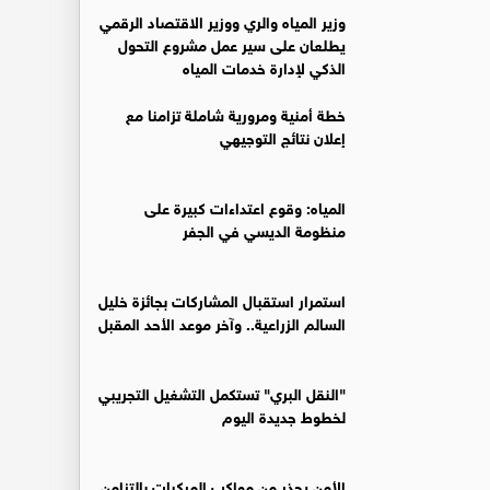
وزير المياه والري ووزير الاقتصاد الرقمي
يطلعان على سير عمل مشروع التحول
الذكي لإدارة خدمات المياه
خطة أمنية ومرورية شاملة تزامنا مع
إعلان نتائج التوجيهي
المياه: وقوع اعتداءات كبيرة على
منظومة الديسي في الجفر
استمرار استقبال المشاركات بجائزة خليل
السالم الزراعية.. وآخر موعد الأحد المقبل
"النقل البري" تستكمل التشغيل التجريبي
لخطوط جديدة اليوم
الأمن يحذر من مواكب المركبات بالتزامن