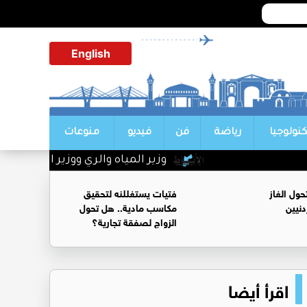
English
كنولوجيا
رياضة
فن
فيديو
منوعات
وزير المياه والري ووزير الاقتصاد ال
ول الغاز
فتيات يستغللنه لتحقيق
نيين
مكاسب مادية.. هل تحول
الزواج لصفقة تجارية؟
اقرأ أيضا