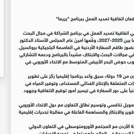
عان اتفاقية تمديد العمل ببرنامج "بريما"
وبي اتفاقية تمديد العمل في برنامج الشراكة في مجال البحث
والابتكار لمنطقة البحر الأبيض المتوسط "بريما" للفترة ما بين 2025-2027، وقَّعها أمينُ عام المجلس الأستاذ الدكتور
حضور طاقم السفارة الأردنية في العاصمة البلجيكية بروكسيل.
 في مجالات البحث والابتكار، مشيداً بالبرنامج ودعمه التشاركي
وب حوض البحر الأبيض المتوسط مع الاتحاد الأوروبي في
وذكر الرفاعي أن المجلس، وكشريك ضمن ائتلاف يتكون من 19 دولة، سبق وأعد برنامجا إقليميا ركّز على تطوير
 المتعلقة بالإنتاج الغذائي المستدام، وتوفير المياه في
وض المتوسط للفترة ما بين 2018 – 2024، مثنياً على دور السفارة في تيسير أمور توقيع الاتفاقية وجهود
مويل تنافسي وتوسيع نطاق التعاون مع دول الاتحاد الأوروبي
ير والابتكار والمساهمة الفاعلة في معالجة تحديات إقليمية
ة الأردن مع المجتمع الأورومتوسطي في التعاون الدولي
 السريعة في العالم وأهميتها في توجيه الإجراءات