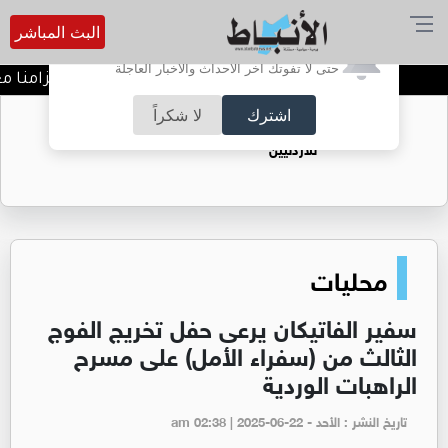
البث المباشر
أترغب في تفعيل الإشعارات؟
حتى لا تفوتك آخر الأحداث والأخبار العاجلة
خطة أمنية ومرورية شاملة تزامنا مع إعل
اشترك
لا شكراً
حقل الريشة حين يتحول الغاز إلى فرص عمل
للأردنيين
محليات
سفير الفاتيكان يرعى حفل تخريج الفوج
الثالث من (سفراء الأمل) على مسرح
الراهبات الوردية
تاريخ النشر : الأحد - am 02:38 | 2025-06-22