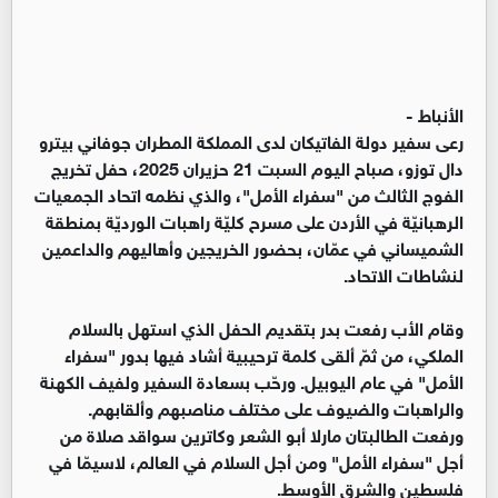
الأنباط -
رعى سفير دولة الفاتيكان لدى المملكة المطران جوفاني بيترو
دال توزو، صباح اليوم السبت 21 حزيران 2025، حفل تخريج
الفوج الثالث من "سفراء الأمل"، والذي نظمه اتحاد الجمعيات
الرهبانيّة في الأردن على مسرح كليّة راهبات الورديّة بمنطقة
الشميساني في عمّان، بحضور الخريجين وأهاليهم والداعمين
لنشاطات الاتحاد.
وقام الأب رفعت بدر بتقديم الحفل الذي استهل بالسلام
الملكي، من ثمّ ألقى كلمة ترحيبية أشاد فيها بدور "سفراء
الأمل" في عام اليوبيل. ورحّب بسعادة السفير ولفيف الكهنة
والراهبات والضيوف على مختلف مناصبهم وألقابهم.
ورفعت الطالبتان مارلا أبو الشعر وكاترين سواقد صلاة من
أجل "سفراء الأمل" ومن أجل السلام في العالم، لاسيمّا في
فلسطين والشرق الأوسط.