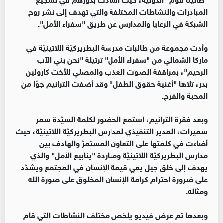
المبادرات والنشاطات المختلفة والتي تهدف إلى نشر روح
الشبكة في الرعايا والمدارس عن طريق "سفراء الأمل".
وأدت مجموعة من طالبات مدرسة البطريركيّة اللاتينيّة في
ماركا الشمالي من "سفراء الأمل" ترتيلة "نحن بني الآب
الرحيم"، بمراقفة الصوت العذب والمصلي للأخت كارولين
بدر، تلاها "أغنية حقوق الطفل" وقد أضفت الترانيم جوًّا من
المحبة والفرح.
وبعد فقرة الترانيم، استمع الحضور لكلمة السيّدة سمر
سميرات، المدير التنفيذي لمدارس البطريركيّة اللاتينيّة، حيث
أضاءت في كلمتها على التعاون المستمرّ والهادف بين
مدارس البطريركيّة اللاتينيّة ومباردة "ينابيع الأمل" والذي
يهدف إلى خلق جيل يعي قيمة الإنسان في المجتمع ويشدّد
على ضرورة احترام كرامة الإنسان المخلوق على صورة الله
ومثاله.
وبعدها تم عرض فيديو يلخص مختلف النشاطات التي قام