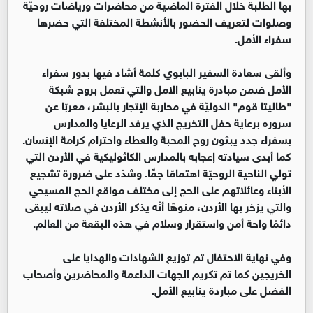
بها الطلبة خلال الفترة الماضية من محاضرات ورياضات روحيّة
وصلوات لتعريف الحضور بالأنشطة المختلفة التي حضرها
سفراء الأمل.
وألقى سعادة السفير البابوي كلمة أشاد فيها بدور سفراء
الأمل ضمن مبادرة ينابيع الامل والتي تعمل بروح شبكة
"طاليتا قوم" الدوليّة في محاربة الإتجار بالبشر، معربًا عن
سروره برعاية حفل التخريج الذي يرفد الرعايا والمدارس
بسفراء جدد يبثون روح المحبة والعطاء واحترام كرامة الإنسان.
كما أبدى سيادته إعجابه بالمدارس الكاثوليكية في الأردن التي
تولي الناحية الروحيًة اهتمامًا جمًّا. وشدّد على ضرورة تشجيع
الأبناء وعائلاتهم على الحج إلى مختلف مواقع الحج المسيحي
والتي يزخر بها الأردن، منوهًا أنّه يذكر الأردن في صلاته ليبقى
دائمًا واحة أمن واستقرار وسلام في هذه البقعة من العالم.
وفي نهاية الاحتفال تم توزيع الشهادات والهدايا على
الخريجين كما تم تكريم الجهات الداعمة والمحاضرين وأصحاب
الفضل على مباردة ينابيع الأمل.