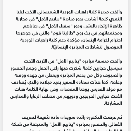
وألقت مديرة كلية راهبات الوردية الشميساني الأخت ليليا
النمري كلمة أشادت بدور مبادرة "ينابيع الأمل" في محاربة
ظاهرة الإتجار بالبشر، ودور "سفراء الأمل" في رعاياهم
ومجتمعاتهم في بث روح "طاليتا قوم" والتي في جوهرها
احترام لكرامة الإنسان، مؤكدة دعم كلية راهبات الوردية
الموصول لنشاطات المبادرة الإنسانيّة.
وألقت منسقة مبادرة "ينابيع الأمل" في الأردن الأخت
سيسيل حجازين كلمة شكرت فيها راعي الحفل وجمع الحضور
والضيوف وكل من يدعم المبادرة ويعطي من جهده ووقته
وعلمه. كما هنأت سعادة السفير بعيد ميلاده والذي يُصادف
مع مولد القديس يوحنا المعمدان. وفي نهاية الكلمة هنأت
الأخت حجازين الخريجين وذويهم من مختلف الرعايا والمدارس
المشاركة.
ثم عرضت الدكتورة رائدة سويدان مادة تثقيفة لتعريف
الأهالي والحضور بمبادرة "ينابيع الأمل" والمنبثقة من شبكة
"طاليتا قوم" الدوليّة، حيث أشادت بدورهم في تشجيع