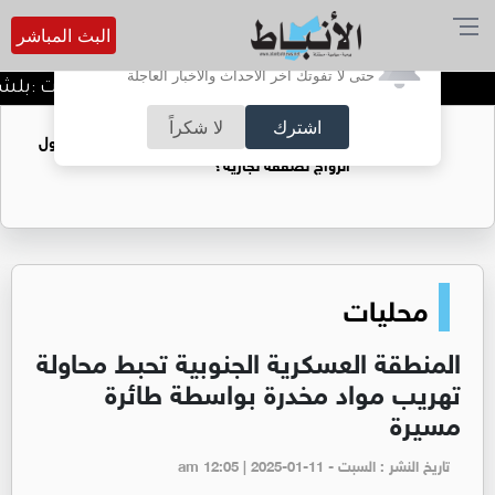
البث المباشر
أترغب في تفعيل الإشعارات؟
حتى لا تفوتك آخر الأحداث والأخبار العاجلة
الدميسي لجماهير الوحدات :بلشنا بالمغرفة و الدوري وح
اشترك
لا شكراً
فتيات يستغللنه لتحقيق مكاسب مادية.. هل تحول
الزواج لصفقة تجارية؟
محليات
المنطقة العسكرية الجنوبية تحبط محاولة
تهريب مواد مخدرة بواسطة طائرة
مسيرة
تاريخ النشر : السبت - am 12:05 | 2025-01-11