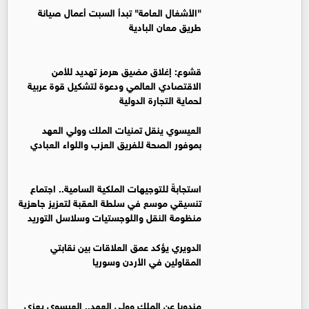
"الأشغال العامة" تبدأ السبت أعمال صيانة
طريق معان البادية
قشوع: إغلاق مضيق هرمز تهديد للأمن
الاقتصادي العالمي ودعوة لتشكيل قوة عربية
لحماية التجارة الدولية
العيسوي ينقل تمنيات الملك وولي العهد
بموفور الصحة للفريق العزب واللواء العبادي
استجابةً للتوجيهات الملكية السامية.. اجتماع
تنسيقي موسع في سلطة العقبة لتعزيز جاهزية
منظومة النقل واللوجستيات وسلاسل التوريد
الدويري يؤكد عمق العلاقات بين نقابتي
المقاولين في الأردن وسوريا
مندوبا عن الملك وولي العهد.. العيسوي يعزي