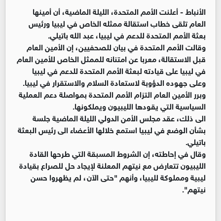
الأنباط -
أعلنت الأمم المتحدة، الليلة الماضية، أن أمينها
العام تلقى خطاب استقالة ممثله الخاص في ليبيا ورئيس
بعثة الأمم المتحدة للدعم في ليبيا، عبد الله باتيلي.
وقالت الأمم المتحدة في بيان للصحفيين، إن الأمين العام
قبل الاستقالة، معربا عن امتنانه للممثل الخاص للأمين العام
في ليبيا على قيادته لبعثة الأمم المتحدة للدعم في ليبيا
وعلى جهوده الدؤوبة لاستعادة السلام والاستقرار في ليبيا.
وبرر الأمين العام التزام الأمم المتحدة بمواصلة دعم العملية
السياسية التي يقودها الليبيون ويملكونها.
الى ذلك، عقد مجلس الأمن الدولي الليلة الماضية جلسة
بشأن الوضع في ليبيا استمع خلالها الأعضاء الى رئيس البعثة
باتيلي.
وقال في إحاطته، إن الشروط المسبقة التي طرحها القادة
الليبيون تتعارض مع نيتهم المعلنة لإيجاد حل للصراع بقيادة
ليبية ومملوكة لليبيا، وأنهم "حتى الآن، لم يظهروا حسن
نيتهم".