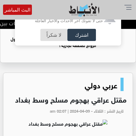
البث المباشر
أترغب في تفعيل الإشعارات؟
حتى لا تفوتك آخر الأحداث والأخبار العاجلة
الدويري يؤكد عمق العلاقات بين نق
اشترك
لا شكراً
فتيات يستغللنه لتحقيق مكاسب مادية.. هل تحول
الزواج لصفقة تجارية؟
عربي دولي
مقتل عراقي بهجوم مسلح وسط بغداد
تاريخ النشر : الثلاثاء - am 02:07 | 2024-04-09