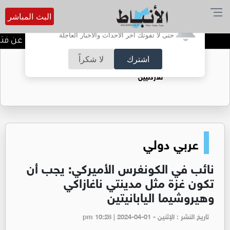
البث المباشر
أترغب في تفعيل الإشعارات؟
حتى لا تفوتك آخر الأحداث والأخبار العاجلة
المستقلة للانتخاب تعلن عن فتح با
اشترك
لا شكراً
حقل الريشة حين يتحول الغاز إلى فرص عمل
للأردنيين
عربي دولي
نائب في الكونغرس الأميركي: يجب أن
تكون غزة مثل مدينتي ناغازاكي
وهيروشيما اليابانيتين
تاريخ النشر : الإثنين - pm 10:28 | 2024-04-01