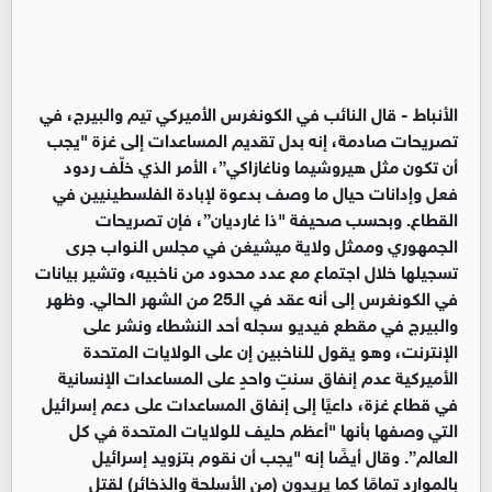
الأنباط -
قال النائب في الكونغرس الأميركي تيم والبيرج، في
تصريحات صادمة، إنه بدل تقديم المساعدات إلى غزة "يجب
أن تكون مثل هيروشيما وناغازاكي”، الأمر الذي خلّف ردود
فعل وإدانات حيال ما وصف بدعوة لإبادة الفلسطينيين في
القطاع. وبحسب صحيفة "ذا غارديان”، فإن تصريحات
الجمهوري وممثل ولاية ميشيغن في مجلس النواب جرى
تسجيلها خلال اجتماع مع عدد محدود من ناخبيه، وتشير بيانات
في الكونغرس إلى أنه عقد في الـ25 من الشهر الحالي. وظهر
والبيرج في مقطع فيديو سجله أحد النشطاء ونشر على
الإنترنت، وهو يقول للناخبين إن على الولايات المتحدة
الأميركية عدم إنفاق سنتٍ واحدٍ على المساعدات الإنسانية
في قطاع غزة، داعيًا إلى إنفاق المساعدات على دعم إسرائيل
التي وصفها بأنها "أعظم حليف للولايات المتحدة في كل
العالم”. وقال أيضًا إنه "يجب أن نقوم بتزويد إسرائيل
بالموارد تمامًا كما يريدون (من الأسلحة والذخائر) لقتل