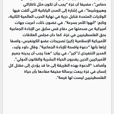
حماس”، مضيفا أن غزة "يجب أن تكون مثل ناغازاكي
وهيروشيما”، في إشارة إلى المدن اليابانية التي ألقت فيها
الولايات المتحدة قنابل ذرية في نهاية الحرب العالمية الثانية،
وتابع: "أنهوا الأمر بسرعة”. في غضون ذلك، أعربت جهات
أميركية عن صدمتها من دفاع قس سابق عن الإبادة الجماعية
بحق الفلسطينيين في غزة. كما دان مجلس العلاقات
الأميركية الإسلامية (كير) تصريحات عضو الكونغرس، واصفا
إياها بأنها "دعوة واضحة للإبادة الجماعية”. وقال داود وليد،
المدير التنفيذي لـ”كير”، في بيان: "هذا يجب أن يدينه جميع
الأميركيين الذين يقدرون الحياة البشرية والقانون الدولي”.
وأضاف: "الدعوة بهذه الطريقة إلى ما قد يؤدي إلى مقتل كل
إنسان في غزة يبعث برسالة مخيفة مفادها بأن حياة
الفلسطينيين ليست لها قيمة”.