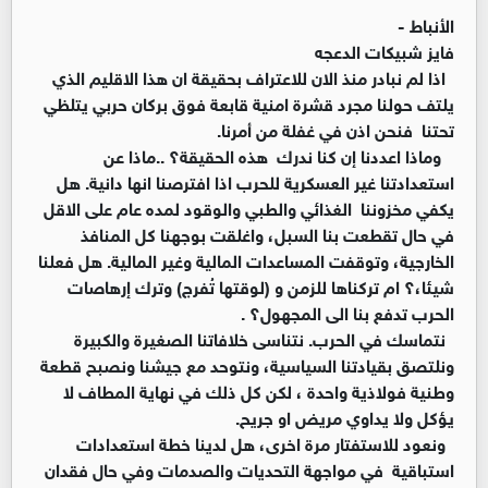
الأنباط -
فايز شبيكات الدعجه
اذا لم نبادر منذ الان للاعتراف بحقيقة ان هذا الاقليم الذي
يلتف حولنا مجرد قشرة امنية قابعة فوق بركان حربي يتلظي
تحتنا فنحن اذن في غفلة من أمرنا.
وماذا اعددنا إن كنا ندرك هذه الحقيقة؟ ..ماذا عن
استعدادتنا غير العسكرية للحرب اذا افترصنا انها دانية. هل
يكفي مخزوننا الغذائي والطبي والوقود لمده عام على الاقل
في حال تقطعت بنا السبل، واغلقت بوجهنا كل المنافذ
الخارجية، وتوقفت المساعدات المالية وغير المالية. هل فعلنا
شيئا،؟ ام تركناها للزمن و (لوقتها تُفرج) وترك إرهاصات
الحرب تدفع بنا الى المجهول؟ .
نتماسك في الحرب. نتناسى خلافاتنا الصغيرة والكبيرة
ونلتصق بقيادتنا السياسية، ونتوحد مع جيشنا ونصبح قطعة
وطنية فولاذية واحدة ، لكن كل ذلك في نهاية المطاف لا
يؤكل ولا يداوي مريض او جريح.
ونعود للاستفتار مرة اخرى، هل لدينا خطة استعدادات
استباقية في مواجهة التحديات والصدمات وفي حال فقدان