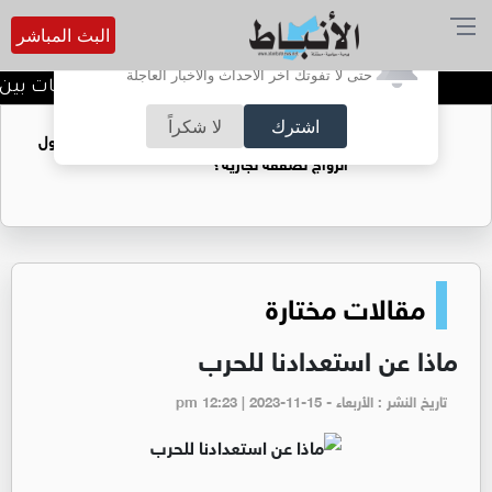
البث المباشر
أترغب في تفعيل الإشعارات؟
حتى لا تفوتك آخر الأحداث والأخبار العاجلة
الدويري يؤكد عمق العلاقات بين نقا
اشترك
لا شكراً
فتيات يستغللنه لتحقيق مكاسب مادية.. هل تحول
الزواج لصفقة تجارية؟
مقالات مختارة
ماذا عن استعدادنا للحرب
تاريخ النشر : الأربعاء - pm 12:23 | 2023-11-15