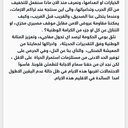
الخيارات او انعدامها، ونعرف منذ الان ماذا سنفعل للتخفيف
من آثار الحرب وتداعياتها، والى اين سنتجه عند تراكم الازمات،
وعندما يتخلى عنا الصديق، والقريب قبل الغريب، وكيف
يمكننا مقاومة عروض الامن مقابل موقف مصيري مخزي، او
التنازل عن كل او جزء من الكرامة الوطنية؟ .
نثق بوعي الحكومة لرصد اي تحول مفاجيء، وتعزيز المتانة
الوطنية وفق التقديرات الحديثة، وادراكها لحمايتنا من
المعيشة الضنكى، والنأي بنا عن الذل، وفي الحرص على
توفير الحد الادنى من مستلزمات استمرار الحياة على الاقل ،
لكن نجد ان من حقنا سماع الاجابة لتطمئن قلوبنا. فأسوأ
الاحتمالات اقربها هذه الايام في ظل حالة عدم اليقين الاطول
امدا السائدة في الاقليم هذه الايام.