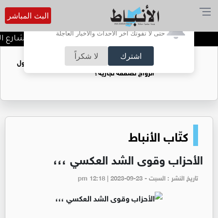
البث المباشر
أترغب في تفعيل الإشعارات؟
حتى لا تفوتك آخر الأحداث والأخبار العاجلة
توقيف شبكات دعارة في شارع الحم
اشترك
لا شكراً
فتيات يستغللنه لتحقيق مكاسب مادية.. هل تحول
الزواج لصفقة تجارية؟
كتّاب الأنباط
الأحزاب وقوى الشد العكسي ،،،
تاريخ النشر : السبت - pm 12:18 | 2023-09-23