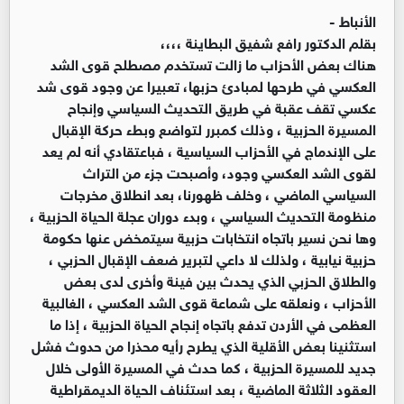
الأنباط -
بقلم الدكتور رافع شفيق البطاينة ،،،،
هناك بعض الأحزاب ما زالت تستخدم مصطلح قوى الشد
العكسي في طرحها لمبادئ حزبها، تعبيرا عن وجود قوى شد
عكسي تقف عقبة في طريق التحديث السياسي وإنجاح
المسيرة الحزبية ، وذلك كمبرر لتواضع وبطء حركة الإقبال
على الإندماج في الأحزاب السياسية ، فباعتقادي أنه لم يعد
لقوى الشد العكسي وجود، وأصبحت جزء من التراث
السياسي الماضي ، وخلف ظهورنا، بعد انطلاق مخرجات
منظومة التحديث السياسي ، وبدء دوران عجلة الحياة الحزبية ،
وها نحن نسير باتجاه انتخابات حزبية سيتمخض عنها حكومة
حزبية نيابية ، ولذلك لا داعي لتبرير ضعف الإقبال الحزبي ،
والطلاق الحزبي الذي يحدث بين فينة وأخرى لدى بعض
الأحزاب ، ونعلقه على شماعة قوى الشد العكسي ، الغالبية
العظمى في الأردن تدفع باتجاه إنجاح الحياة الحزبية ، إذا ما
استثنينا بعض الأقلية الذي يطرح رأيه محذرا من حدوث فشل
جديد للمسيرة الحزبية ، كما حدث في المسيرة الأولى خلال
العقود الثلاثة الماضية ، بعد استئناف الحياة الديمقراطية