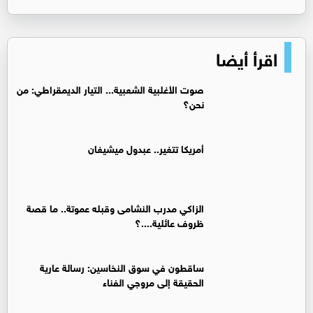
اقرأ أيضا
صوت الأغلبية الشعبية... التيار الديمقراطي: من
نحن؟
أمريكا تتغير.. عبدول ميشيغان
الزاكي مدرب النشامى وقبله عموتة.. ما قصة
ظروف عائلية....؟
ساقطون في سوق النخاسين: رسالة عارية
الحقيقة إلى مروجي الفناء