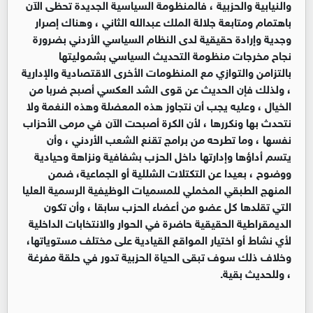
والنيابية والحزبية ، فالمنظومة السياسية الجديدة تحظى الآن
باهتمام ومتابعة جلالة الملك عبدالله الثاني ، وهناك إصرار
وجدية وإرادة حقيقية لدى النظام السياسي الأردني بضرورة
نجاح مخرجات منظومة التحديث السياسي بشموليتها
بالتزامن والتوازي مع المنظومات الأخرى الاقتصادية والإدارية
، ولذلك فإن الحديث عن قوى الشد العكسي أصبح ضربا من
الخيال ، وعليه يجب أن نتجاوز هذه المعضلة وهذه النغمة ولا
نتحدث بها ونكررها ، لأن الكرة أصبحت الآن في مرمى الأحزاب
نفسها ، وما تطرحه من برامج تقنع الشعب الأردني ، وأن
يتسم أداؤها وإدارتها داخل الحزب بشفافية ونزاهة وحيادية
ووضوح ، بعيدا عن التكتلات الشللية أو الجماعية، ضمن
المنهج الطبقي المخملي للمسميات الوظيفية الرسمية العليا
التي تقلدها كل عضو من أعضاء الحزب سابقا ، وأن تكون
الديمقراطية الحقيقية حاضرة في الحوار والانتخابات الداخلية
لأي نشاط أو اختيار المواقع القيادية على مختلف مستوياتها،
وخلاف ذلك سوف تبقى الحياة الحزبية تدور في حلقة مفرغة
، وللحديث بقية.