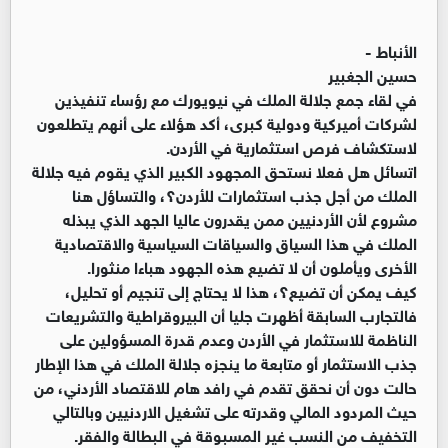
الأنباط -
حسين الجغبير
في لقاء جمع جلالة الملك في نيويورك مع رؤساء تنفيذين
لشركات أميركية ودولية كبرى، أكد هؤلاء على أنهم يتطلعون
لاستكشاف فرص استثمارية في الأردن.
اتسائل هل فعلا نستحق المجهود الكبير الذي يقوم فيه جلالة
الملك من أجل جذب استثمارات للأردن؟، والتساؤل هنا
مشروع لأن الأردنيين ممن يقدرون عاليا الجهد الذي يبذله
الملك في هذا السياق والسياقات السياسية والاقتصادية
الأخرى ويأملون أن لا تضيع هذه الجهود هباءا منثورا.
كيف يمكن أن تضيع؟، هذا لا يحتاج إلى تنجيم أو تحليل،
فالتجارب السابقة أظهرت جليا أن البيروقراطية والتشريعات
الناظمة للاستثمار في الأردن وعدم قدرة المسؤولين على
جذب الاستثمار أو متابعة ما ينجزه جلالة الملك في هذا الإطار
حالت دون أن نحقق تقدم في رافد هام للاقتصاد الأردني، من
حيث المردود المالي وقدرته على تشغيل الاردنيين وبالتالي
التخفيف من النسب غير المسبوقة في البطالة والفقر.