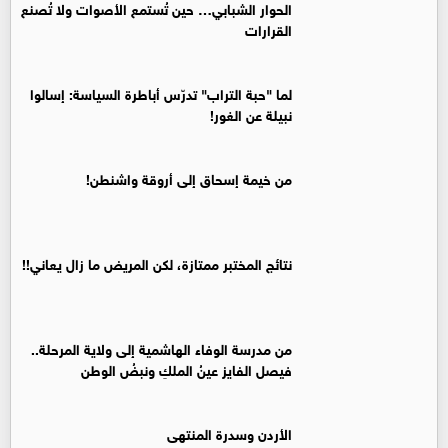
الحوار الشبابي… حين تُستمع الأصوات ولا تُصنع
القرارات
لما "حبة التراب" تدرّس أباطرة السياسة: إسالوا
نبيلة عن الغور!
من خيمة إسحاق إلى أروقة واشنطن!
نتائج المختبر ممتازة، لكن المريض ما زال يعاني!!
من مدرسة الوفاء الهاشمية إلى ولاية المرحلة..
فيصل الفايز عينُ الملكِ ونبضُ الوطن
الأردن وسدرة المنتهى