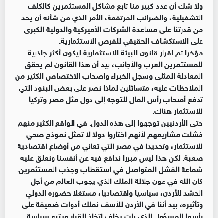
ولا شك أن عدد كبير منا تابع مشاكل المستثمرين كالكلف
التشغيلية، والضرائب المرتفعة، الأمر الذي من شأنه أن يحد
من قدرتنا على مساعدة الشركات الأميركية والدولية الكبرى
على الاستكشاف الحقيقي للفرص الاستثمارية.
مؤخرا تم اقرار قانون البيئة الاستثمارية ليكون أكثر جاذبية
للمستثمرين العرب والأجانب، بيد أن هذا القانون لم يحقق
المعادلة المثلى وسجل الخبراء واصحاب الاختصاص الكثير من
الملاحظات عليه، متسائلين لماذا نصر على بعض البنود التي
تدفع أصحاب رأس المال للتوجه إلى دول مثل مصر وتركيا
للاستثمار هناك.
حتى الأردنيين توجهوا إلى هذه الدول. في الواقع الكثير منهم
فشلت مشاريعهم لأنهم اختاروا دولا لا تمثل نموذج صحي
للاستثمار، وتحديدا في مصر التي تعاني من أوضاع اقتصادية
صعبة. لكن هذا ليس مبررا ندافع فيه عن أنفسنا ونعلق عليه
شماعة الفشل المتواصل في استقطاب وجذب المستثمرين.
كان الله في عون جلالة الملك الذي يجوب العالم من أجل
الحشد للأردن، سياسيا واقتصاديا، مستغلا حضوره الدولي
وتأثيره، بيد أننا في الأردن للأسف نملك أدوات ضعيفة على
رأسها المسؤول الذي بات يخاف اتخاذ القرار ويتبع سياسة