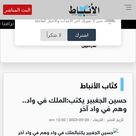
البث المباشر
أترغب في تفعيل الإشعارات؟
حتى لا تفوتك آخر الأحداث والأخبار العاجلة
خطة أمنية ومرورية شاملة تزامنا مع إ
اشترك
لا شكراً
حقل الريشة حين يتحول الغاز إلى فرص عمل
للأردنيين
كتّاب الأنباط
حسين الجغبير يكتب:الملك في واد..
وهم في واد آخر
تاريخ النشر : الأربعاء - am 12:02 | 2023-09-20