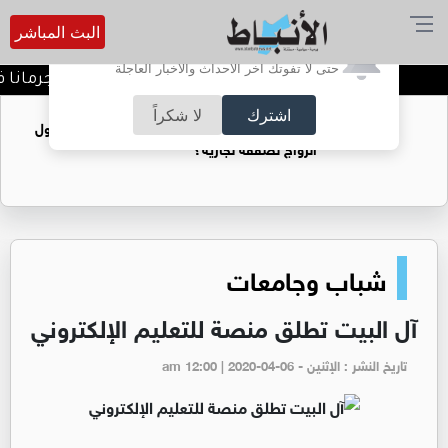
البث المباشر
أترغب في تفعيل الإشعارات؟
حتى لا تفوتك آخر الأحداث والأخبار العاجلة
الأردن يدين تفجير حافلة بجرمانا في
اشترك
لا شكراً
فتيات يستغللنه لتحقيق مكاسب مادية.. هل تحول
الزواج لصفقة تجارية؟
شباب وجامعات
آل البيت تطلق منصة للتعليم الإلكتروني
تاريخ النشر : الإثنين - am 12:00 | 2020-04-06