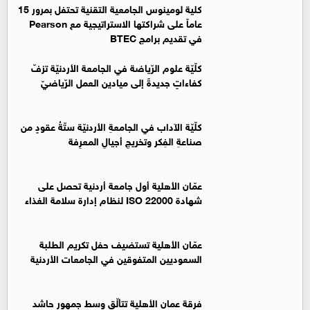
كلية لومينوس الجامعية التقنية تحتفل بمرور 15
عاماً على شراكتها الاستراتيجية مع Pearson
في تقديم برامج BTEC
كلّيّة علوم الرّياضة في الجامعة الأردنيّة تزفّ
كفاءاتٍ جديدةً إلى ميادين العمل الرّياضيّ
كلّيّة الآداب في الجامعةِ الأردنيّة ستّةُ عقودٍ من
صناعةِ الفِكر وتخريجِ أجيالِ المعرِفة
عمّان الأهلية أول جامعة أردنية تحصل على
شهادة ISO 22000 لنظام إدارة سلامة الغذاء
عمّان الأهلية تستضيف حفل تكريم الطلبة
السعوديين المتفوقين في الجامعات الأردنية
فرقة عمان الأهلية تتألّق وسط جمهور حاشد