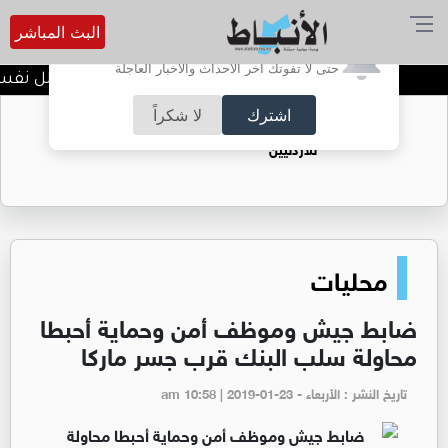
البث المباشر
أترغب في تفعيل الإشعارات؟
حتى لا تفوتك آخر الأحداث والأخبار العاجلة
الضحك وقت الأزمات.. خلل نفسي أ
اشترك
لا شكراً
حقل الريشة حين يتحول الغاز إلى فرص عمل
للأردنيين
محليات
ضابط جيش وموظف أمن وحماية أحبطا
محاولة سلب البنك قرب جسر ماركا
تاريخ النشر : الأربعاء - am 10:58 | 2019-01-23