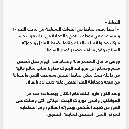
الأنباط -
- أحبط وجود ضابط من القوات المسلحة من مرتب اللوء ٦٠
وبمساعدة من موظف الامن والحماية في بنك قرب جسر
ماركا، محاولة سلب البنك وقاما بضبط الفاعل وبحوزته
السلاح، وفق ما أفاد مصدر "مدار الساعة".
ووفق ما قال المصدر فإنه وصباح هذا اليوم دخل شخص
ملثم ومسلح الى فرع احد البنوك محاولا سلب مبالغ مالية
من داخله حيث تمكن ضابط الجيش وموظف الامن والحماية
من منعه ومحاولة القاء القبض عليه حيث لاذ بالفرار.
وبعد الفرار خارج البنك قام الاثنان وبمساندة عدد من
المواطنين واحدى دوريات البحث الجنائي التي وصلت على
الفور من ضبط الشخص وبحوزته السلاح، وتم اصطحابه
للمركز الأمني المختص لمتابعة التحقيق.