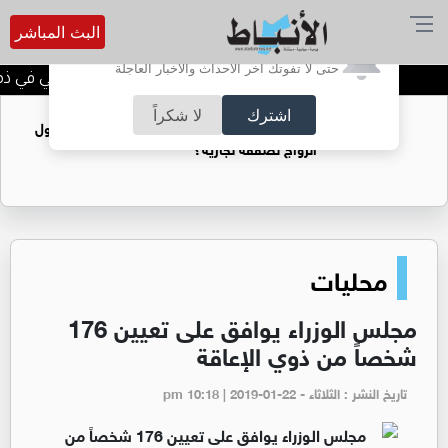
البث المباشر
أترغب في تفعيل الإشعارات؟
حتى لا تفوتك آخر الأحداث والأخبار العاجلة
الحاجة خالدة محمود الكرمي في ذمة ا
اشترك
لا شكراً
فتيات يستغللنه لتحقيق مكاسب مادية.. هل تحول
الزواج لصفقة تجارية؟
محليات
مجلس الوزراء يوافق على تعيين 176
شخصاً من ذوي الإعاقة
تاريخ النشر : الثلاثاء - pm 10:18 | 2019-01-22