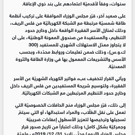
سنوات، وفقاً لأقدميّة اعتمادهم على بند ذوي الإعاقة.
على صعيد آخر، قرّر مجلس الوزراء الموافقة على تركيب أنظمة
طاقة شمسيّة مرتبطة مع الشبكة الكهربائيّة من فلس الريف،
وذلك لمنازل الأسر الفقيرة الواقعة داخل وخارج حدود
التنظيم، والمستفيدة من صندوق المعونة الوطنيّة، على أن
لا يتجاوز معدّل الاستهلاك الشهري للمستفيد (300
ك.و.س)، وذلك ضمن تعليمات وروابط محدّدة، وبحسب
الأسس والتشريعات المعمول بها في وزارة الطاقة والثروة
المعدنيّة.
ويأتي القرار لتخفيف عبء فواتير الكهرباء الشهريّة عن الأسر
الفقيرة، ولتوسيع شريحة المستفيدين من فلس الريف داخل
وخارج حدود التنظيم المرتبطين مع الشبكات الكهربائيّة.
إلى ذلك، قرّر مجلس الوزراء منح الحافلات الخصوصيّة التي
تعمل على نقل الطلّاب، والمراد استبدالها، أو التي سيتمّ
تسجيلها وترخيصها لتعزيز الأسطول إعفاءات ضريبيّة
وجمركيّة بشكل كامل؛ وذلك اعتباراً من تاريخ صدور قرار
مجلس الوزراء (اليوم) وحتّى تاريخ 31/ 12/ 2019م، ولمرّة