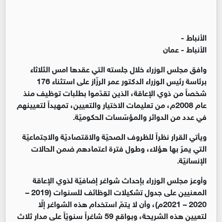
الأنباط -
الأنباط - عمان
وافق مجلس الوزراء خلال جلسته التي عقدها امس الثلاثاء
برئاسة رئيس الوزراء الدكتور عمر الرزّاز على استثناء 176
شخصاً من ذوي الإعاقة، الذين تقدّموا بطلبات توظيف منذ
عام 2008م، من تعليمات الاختيار والتعيين، تمهيداً لتعيينهم
في عدد من الدوائر والمؤسّسات الحكوميّة.
ويأتي القرار نظراً للظروف الصحيّة والاقتصاديّة والاجتماعيّة
التي يمرّ بها هؤلاء، وطول فترة اعتمادهم ضمن الحالات
الإنسانيّة.
وأوعز مجلس الوزراء بإحداث شواغر إضافيّة لذوي الإعاقة
المعنيين على جدول تشكيلات الوظائف للسنوات (2019 –
2020 – 2021م)، وأن لا يتمّ استخدام هذه الشواغر إلّا
لتعيين هذه الشريحة، وبواقع 59 شاغراً سنويّاً على مدار ثلاث