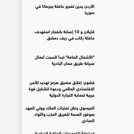
الأردن يدين تفجير حافلة بجرمانا في
سوريا
قتيلان و 13 إصابة بانفجار استهدف
حافلة ركاب في ريف دمشق
"الأشغال العامة" تبدأ السبت أعمال
صيانة طريق معان البادية
قشوع: إغلاق مضيق هرمز تهديد للأمن
الاقتصادي العالمي ودعوة لتشكيل قوة
عربية لحماية التجارة الدولية
العيسوي ينقل تمنيات الملك وولي العهد
بموفور الصحة للفريق العزب واللواء
العبادي
استجابةً للتوجيهات الملكية السامية..