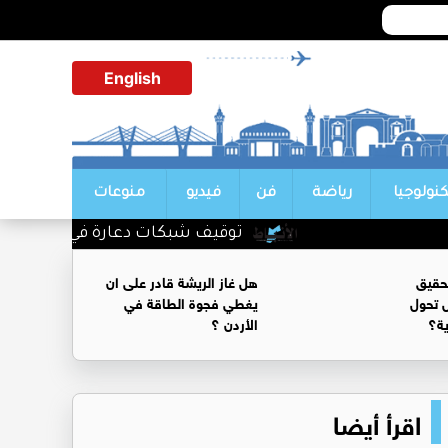
English
كنولوجيا
رياضة
فن
فيديو
منوعات
توقيف شبكات دعارة في شارع الحمرا
حقيق
هل غاز الريشة قادر على ان
 تحول
يغطي فجوة الطاقة في
ية؟
الأردن ؟
اقرأ أيضا