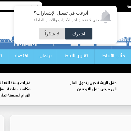
أترغب في تفعيل الإشعارات؟
حتى لا تفوتك آخر الأحداث والأخبار العاجلة
اشترك
لا شكراً
كتّاب الأنباط
تقارير الأنباط
برلمان
اقتصاد
ت
حقل الريشة حين يتحول الغاز
فتيات يستغللنه لت
إلى فرص عمل للأردنيين
مكاسب مادية.. هل
الزواج لصفقة تجار