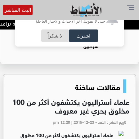
البث المباشر
أترغب في تفعيل الإشعارات؟
حتى لا تفوتك آخر الأحداث والأخبار العاجلة
خطة أمنية ومرورية شاملة تزامنا مع
اشترك
لا شكراً
حقل الريشة حين يتحول الغاز إلى فرص عمل
للأردنيين
مقالات ساخنة
علماء أستراليون يكتشفون أكثر من 100
مخلوق بحري غير معروف
تاريخ النشر : الأحد - pm 12:29 | 2018-12-23