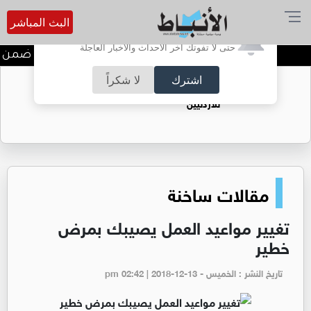
البث المباشر
أترغب في تفعيل الإشعارات؟
حتى لا تفوتك آخر الأحداث والأخبار العاجلة
ندوة تعاين التراث الأردني ضمن ا
اشترك
لا شكراً
حقل الريشة حين يتحول الغاز إلى فرص عمل
للأردنيين
مقالات ساخنة
تغيير مواعيد العمل يصيبك بمرض
خطير
تاريخ النشر : الخميس - pm 02:42 | 2018-12-13