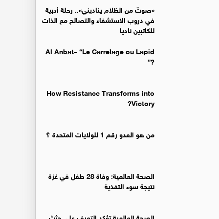
«صوتٌ من الظلام يناديني».. رحلة أدبية
في دروب الاستشفاء والتصالح مع الذات
للكاتبين ناديا
Al Anbat– “Le Carrelage ou Lapid
?”
How Resistance Transforms into
Victory?
من هو العدو رقم 1 للولايات المتحدة ؟
الصحة العالمية: وفاة 28 طفل في غزة
نتيجة سوء التغذية
الصحة العالمية تؤكد التعرف على جثث