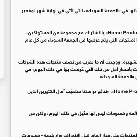
نها في «الجمعة السوداء»، التي تأتي في نهاية شهر نوفمبر
ووجدت الدراسة، التي قادتها شركة «Home Products and Services» بالاشتراك مع مجموعة من المستهلكين،
 المنتجات التي يتم عرضها في الجمعة السوداء من كل عام
لشهيرة، ووجدت أن ما يقرب من نصف منتجات هذه الشركات
رضت للبيع في الجمعة السوداء من عام 2017 بيعت بأسعار أقل من تلك التي عُرضت بها في ذلك اليوم، في
 «الجمعة السوداء».
وقالت أليكس نيل، مديرة شركة «Home Products and Services»: «نتائج دراستنا ستخيّب آمال الكثيرين الذين
ً رائعة وخصومات ليس لها مثيل في ذلك اليوم، ولكن من
لمنتجات على مدار العام قبل الانجراف وراء خدعة «خصومات