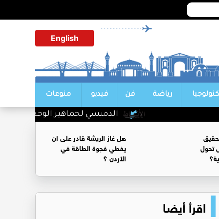
English
كنولوجيا
رياضة
فن
فيديو
منوعات
الدميسي لجماهير الوحدات :بلشنا بالمغرفة و الدوري وحداتي.
حقيق
هل غاز الريشة قادر على ان
 تحول
يغطي فجوة الطاقة في
ية؟
الأردن ؟
اقرأ أيضا