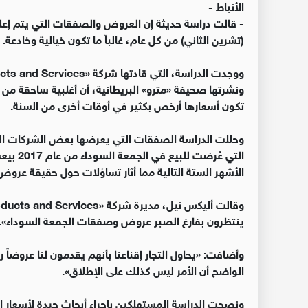
الأنباط -
- قالت دراسة حديثة إن العروض والصفقات التي يتم إعلا
(تشرين الثاني) من كل عام، غالباً ما تكون خيالية وخادعة.
ونشرتها صحيفة «مترو» البريطانية، أن أغلبية ساحقة من
تكون أسعارها أرخص بكثير في أوقات أخرى من السنة.
وحللت الدراسة الصفقات التي يعرضها بعض الشركات ا
التي عُ
الأشهر الستة التالية مما أثار تساؤلات حول حقيقة عروض
ينتظرون بفارغ الصبر عروض وصفقات الجمعة السوداء».
وأضافت: «يحاول التجار إقناعنا بأنهم يقدمون لنا عروضا
الواضح أن الأمر ليس كذلك على الإطلاق».
ونصحت الدراسة المستهلكين بإجراء أبحاث جيدة لأسعار ا