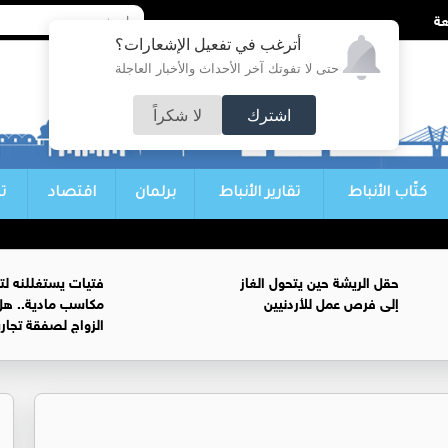
أترغب في تفعيل الإشعارات؟
حتى لا تفوتك آخر الأحداث والأخبار العاجلة
اشترك
لا شكراً
كتّاب الأنباط
تقارير الأنباط
برلمان
اقتصاد
ت
حقل الريشة حين يتحول الغاز
فتيات يستغللنه لت
إلى فرص عمل للأردنيين
مكاسب مادية.. هل
الزواج لصفقة تجار