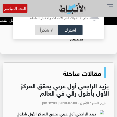
البث المباشر
أترغب في تفعيل الإشعارات؟
حتى لا تفوتك آخر الأحداث والأخبار العاجلة
الضحك وقت الأزمات.. خلل نفسي أم
اشترك
لا شكراً
حقل الريشة حين يتحول الغاز إلى فرص عمل
للأردنيين
مقالات ساخنة
يزيد الراجحي أول عربي يحقق المركز
الأول بأطول رالي في العالم
تاريخ النشر : الإثنين - pm 12:39 | 2018-07-30