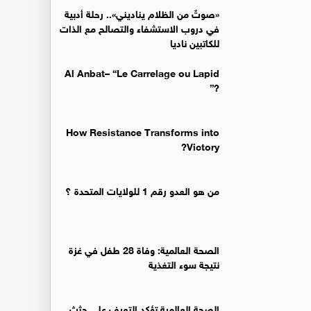
«صوتٌ من الظلام يناديني».. رحلة أدبية
في دروب الاستشفاء والتصالح مع الذات
للكاتبين ناديا
Al Anbat– “Le Carrelage ou Lapid
?”
How Resistance Transforms into
Victory?
من هو العدو رقم 1 للولايات المتحدة ؟
الصحة العالمية: وفاة 28 طفل في غزة
نتيجة سوء التغذية
الصحة العالمية تؤكد التعرف على جثث