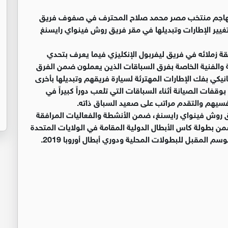
موهبة جديدة لمهاجم منتخب مصر محمد صلاح المحترف في صفوف فريق
غيير الإطارات وتبديلها في مقر فريق روش فينواي رايسنغ
 زملائه في فريق ليفربول الإنكليزي فيما يعرف بتحدي
ية والفنية الخاصة بفرق السباقات الذين يعملون ضمن الفرق
يكي بفك الإطارات المهترئة لسيارة فريقهم وتبديلها بأخرى
قفات الصيانة أثناء السباقات التي تلعب دوراً كبيراً في
فسيهم والتقدم مراتب على صعيد السباق ذاته.
يق روش فينواي رايسنغ، ضمن الأنشطة والفعاليات المرافقة
ن بطولة كاس الأبطال الدولية المقامة في الولايات المتحدة
م المقبل للبطولات المحلية ودوري أبطال أوروبا 2019.