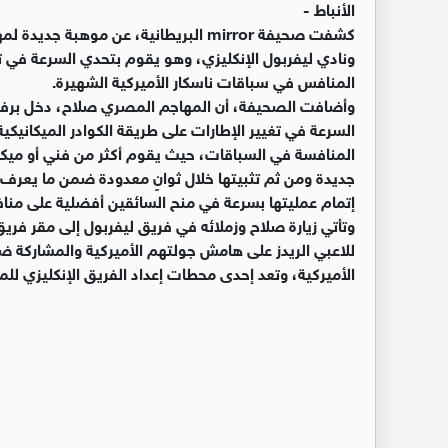
الأنباط -
كشفت صحيفة mirror البريطانية، عن 
ونادي ليفربول الإنكليزي، وهو يقوم بتحدي السرعة في ت
المنافس في سباقات ناسكار الأميركية الشهيرة.
وأضافت الصحيفة، أن المهاجم المصري صلاح، دخل برفقة
السرعة في تغيير الإطارات على طريقة الكوادر الميكانيك
المنافسة في السباقات، حيث يقوم أكثر من فني أو ميكان
جديدة ومن ثم تثبيتها خلال ثوانٍ معدودة ضمن ما يعرف بو
إتمام عمليتها بسرعة في منح السائقين أفضلية على منا
وتأتي زيارة صلاح وزملائه في فريق ليفربول إلى مقر فر
للاعبي الريدز على هامش جولتهم الأميركية والمشاركة ضم
الأميركية، وتعد إحدى محطات إعداد الفريق الإنكليزي للموس