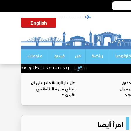
English
كنولوجيا
رياضة
فن
فيديو
منوعات
إربد تستعد لانطلاق معرض وكرنفال التس
حقيق
هل غاز الريشة قادر على ان
 تحول
يغطي فجوة الطاقة في
ية؟
الأردن ؟
اقرأ أيضا