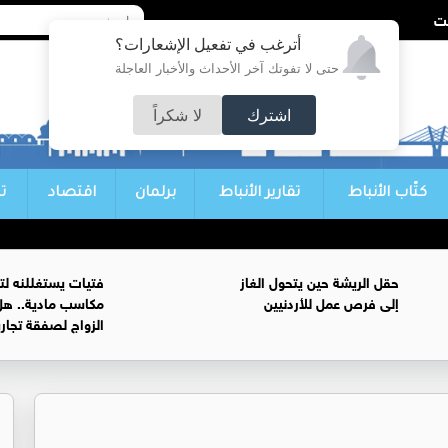
أترغب في تفعيل الإشعارات؟
حتى لا تفوتك آخر الأحداث والأخبار العاجلة
اشترك
لا شكراً
كتّاب الأنباط
تقارير الأنباط
برلمان
اقتصاد
ت
حقل الريشة حين يتحول الغاز
فتيات يستغللنه لت
إلى فرص عمل للأردنيين
مكاسب مادية.. هل
الزواج لصفقة تجار