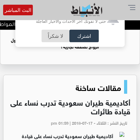
البث المباشر
أترغب في تفعيل الإشعارات؟
حتى لا تفوتك آخر الأحداث والأخبار العاجلة
الربع القانوني... حين يدفع المواطن
اشترك
لا شكراً
فتيات يستغللنه لتحقيق مكاسب مادية.. هل تحول
الزواج لصفقة تجارية؟
مقالات ساخنة
أكاديمية طيران سعودية تدرب نساء على
قيادة طائرات
تاريخ النشر : الثلاثاء - pm 01:59 | 2018-07-17