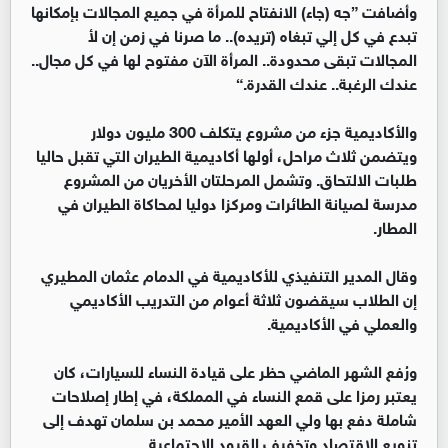
وأضافت ”جه (جاء) الانفتاح للمرأة في جميع المجالات بإمكانها
تبدع في كل إلي تبغاه (تريده).. ما صرنا في زمن إن لأ
المجالات تبقى محدودة.. المرأة الآن مفتوح لها في كل مجال..
عندك الرغبة.. عندك القدرة.“
والأكاديمية جزء من مشروع يتكلف 300 مليون دولار
ويتضمن ثلاث مراحل، أولها أكاديمية الطيران التي تقبل حاليا
طلبات الالتحاق. وتشمل المرحلتان الأخريان من المشروع
مدرسة لصيانة الطائرات ومركزا دوليا لمحاكاة الطيران في
المطار.
وقال المدير التنفيذي للأكاديمية في الدمام عثمان المطيري
إن الطلاب سيقضون ثلاثة أعوام من التدريب الأكاديمي
والعملي في الأكاديمية.
ورُفع الشهر الماضي حظر على قيادة النساء للسيارات، كان
يعتبر رمزا على قمع النساء في المملكة، في إطار إصلاحات
شاملة دفع بها ولي العهد الأمير محمد بن سلمان تهدف إلى
تنويع الاقتصاد وتخفيف القيود الاجتماعية.