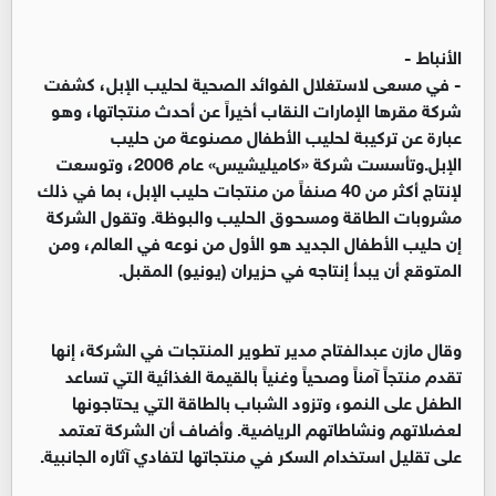
الأنباط -
- في مسعى لاستغلال الفوائد الصحية لحليب الإبل، كشفت
شركة مقرها الإمارات النقاب أخيراً عن أحدث منتجاتها، وهو
عبارة عن تركيبة لحليب الأطفال مصنوعة من حليب
الإبل.وتأسست شركة «كاميليشيس» عام 2006، وتوسعت
لإنتاج أكثر من 40 صنفاً من منتجات حليب الإبل، بما في ذلك
مشروبات الطاقة ومسحوق الحليب والبوظة. وتقول الشركة
إن حليب الأطفال الجديد هو الأول من نوعه في العالم، ومن
المتوقع أن يبدأ إنتاجه في حزيران (يونيو) المقبل.
وقال مازن عبدالفتاح مدير تطوير المنتجات في الشركة، إنها
تقدم منتجاً آمناً وصحياً وغنياً بالقيمة الغذائية التي تساعد
الطفل على النمو، وتزود الشباب بالطاقة التي يحتاجونها
لعضلاتهم ونشاطاتهم الرياضية. وأضاف أن الشركة تعتمد
على تقليل استخدام السكر في منتجاتها لتفادي آثاره الجانبية.