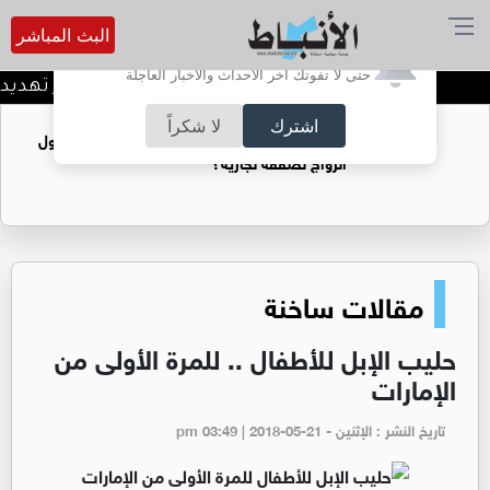
البث المباشر
أترغب في تفعيل الإشعارات؟
حتى لا تفوتك آخر الأحداث والأخبار العاجلة
قشوع: إغلاق مضيق هرمز تهديد للأم
اشترك
لا شكراً
فتيات يستغللنه لتحقيق مكاسب مادية.. هل تحول
الزواج لصفقة تجارية؟
مقالات ساخنة
حليب الإبل للأطفال .. للمرة الأولى من
الإمارات
تاريخ النشر : الإثنين - pm 03:49 | 2018-05-21