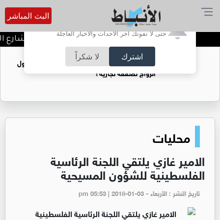
البث المباشر
أترغب في تفعيل الإشعارات؟
حتى لا تفوتك آخر الأحداث والأخبار العاجلة
توقيف شبكات دعارة في شارع الحم
اشترك
لا شكراً
فتيات يستغللنه لتحقيق مكاسب مادية.. هل تحول
الزواج لصفقة تجارية؟
محليات
الامير غازي يلتقي اللجنة الرئاسية
الفلسطينية للشؤون المسيحية
تاريخ النشر : الأربعاء - pm 05:53 | 2018-01-03