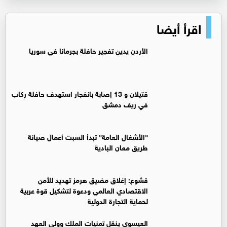
اقرأ أيضا
الأردن يدين تفجير حافلة بجرمانا في سوريا
قتيلان و 13 إصابة بانفجار استهدف حافلة ركاب
في ريف دمشق
"الأشغال العامة" تبدأ السبت أعمال صيانة
طريق معان البادية
قشوع: إغلاق مضيق هرمز تهديد للأمن
الاقتصادي العالمي ودعوة لتشكيل قوة عربية
لحماية التجارة الدولية
العيسوي ينقل تمنيات الملك وولي العهد