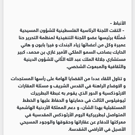
الأنباط -
- التقت اللجنة الرئاسية الفلسطينية للشؤون المسيحية
مُمثّلة برئيسها عضو اللجنة التنفيذية لمنظمة التحرير حنا
عميرة وكل من أعضائها زياد البندك و فيرا بابون و هاني
الحايك بصاحب السمو الملكي الأمير غازي بن محمد، كبير
مستشاري جلالة الملك عبد الله الثّاني للشؤون الدينية
والثقافية والمبعوث الشخصي.
و تناول اللقاء عددا من القضايا الهامة على رأسها المستجدات
و الاوضاع الراهنة في القدس الشريف و مسئلة العقارات
الارثوذكسية و الدور الذي يقوم به غبطة البطريرك
ثيوفيلوس الثالث في حمايتها و الحفاظ عليها و الخطط
المستقبلية بهذا الشأن، و دعم المملكة الأردنية الهاشمية
المتواصل لبطريركية الروم الأرثوذكس المقدسية في
معركتها للدفاع عن عقاراتها وحقوقها والوجود المسيحي
الأصيل في الأراضي المّقدسة.