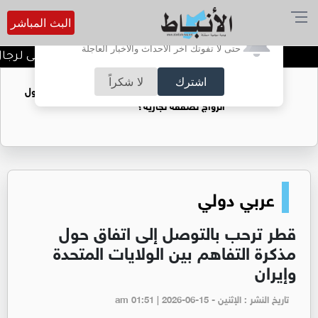
البث المباشر
أترغب في تفعيل الإشعارات؟
حتى لا تفوتك آخر الأحداث والأخبار العاجلة
النشامى..المستفيد!ومرحى لرجال ال
اشترك
لا شكراً
فتيات يستغللنه لتحقيق مكاسب مادية.. هل تحول
الزواج لصفقة تجارية؟
عربي دولي
قطر ترحب بالتوصل إلى اتفاق حول
مذكرة التفاهم بين الولايات المتحدة
وإيران
تاريخ النشر : الإثنين - am 01:51 | 2026-06-15