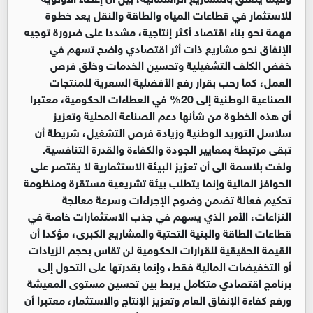
للاستثمار في قطاعات المياه والطاقة والنقل يعد خطوة
مهمة نحو بناء اقتصاد أكثر إنتاجية، مشددا على ضرورة توجيه
الإنفاق نحو مشاريع ذات أثر اقتصادي واضح تسهم في
خفض الكلف التشغيلية وتحسين الخدمات وخلق فرص
العمل، كما رحب بقرار رفع الأفضلية السعرية للمنتجات
الصناعية الوطنية إلى 20% في العطاءات الحكومية، معتبرا
أن هذه الخطوة من شأنها دعم الصناعة المحلية وتعزيز
سلاسل التوريد الوطنية وزيادة فرص التشغيل، شريطة أن
تبقى مرتبطة بمعايير الجودة والكفاءة والقدرة التنافسية.
ولفت بلاسمة الى أن تعزيز البيئة الاستثمارية لا يقتصر على
الحوافز المالية وإنما يتطلب بيئة تشريعية مستقرة ومنظومة
تحكيم فعالة تضمن وضوح الإجراءات وسرعة معالجة
النزاعات، الأمر الذي يسهم في جذب الاستثمارات خاصة في
قطاعات الطاقة والبنية التحتية والمشاريع الكبرى، مؤكدا أن
القيمة الحقيقية للقرارات الحكومية لن تقاس بحجم الزيادات
أو التخفيضات المالية فقط، وإنما بقدرتها على التحول إلى
برنامج اقتصادي متكامل يربط بين تحسين مستوى المعيشة
ورفع كفاءة الإنفاق العام وتعزيز الإنتاج والاستثمار، معتبرا أن