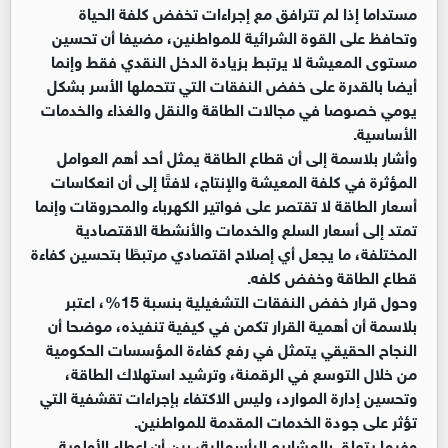
مستداما إذا لم تترافق مع إجراءات تخفض كلفة الحياة
وتحافظ على القوة الشرائية للمواطنين، مضيفا أن تحسين
مستوى المعيشة لا يرتبط بزيادة الدخل النقدي فقط وإنما
أيضا بالقدرة على خفض النفقات التي تتحملها الأسر بشكل
يومي خصوصا في مجالات الطاقة والنقل والغذاء والخدمات
الأساسية.
وأشار بلاسمة إلى أن قطاع الطاقة يمثل أحد أهم العوامل
المؤثرة في كلفة المعيشة والإنتاج، لافتًا إلى أن انعكاسات
أسعار الطاقة لا تقتصر على فواتير الكهرباء والمحروقات وإنما
تمتد إلى أسعار السلع والخدمات والأنشطة الاقتصادية
المختلفة، ما يجعل أي إصلاح اقتصادي مرتبطًا بتحسين كفاءة
قطاع الطاقة وخفض كلفه.
وحول قرار خفض النفقات التشغيلية بنسبة 15%، اعتبر
بلاسمة أن أهمية القرار تكمن في كيفية تنفيذه، موضحا أن
النجاح الحقيقي يتمثل في رفع كفاءة المؤسسات الحكومية
من خلال التوسع في الرقمنة، وترشيد استهلاك الطاقة،
وتحسين إدارة الموارد، وليس الاكتفاء بإجراءات تقشفية التي
تؤثر على جودة الخدمات المقدمة للمواطنين.
وفيما يتعلق بالمشاريع الرأسمالية، بين أن إعطاء الأولوية