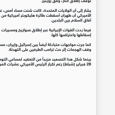
يشار إلى أن الولايات المتحدة، كانت شنت مساء أمس، غار
الأميركي أن طهران أسقطت طائرة هليكوبتر أميركية من 
آفاق السلام بين البلدين.
فيما ردت القوات الإيرانية عبر إطلاق صواريخ ومسيرات ن
إسقاطها واعتراضها كلها.
كما جرت مواجهات متبادلة أيضاً بين إسرائيل وإيران، مسا
وقف الهجمات إثر حث ترامب الطرفين على التهدئة.
بينما شكل هذا التصعيد مزيداً من التعقيد لمساعي الت
28 فبراير (شباط) رغم تكرار الرئيس الأميركي عشرات المرات خلال الفترة الماضية قرب التوصل لتوافق.