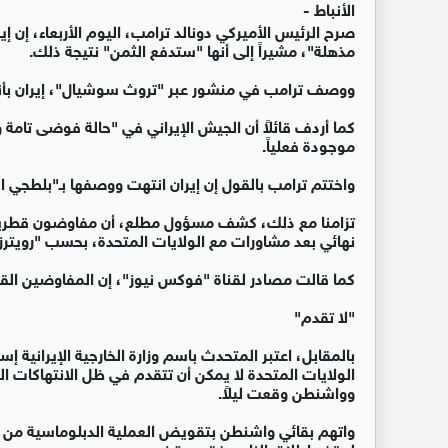
الأنباط -
صرح الرئيس الأميركي دونالد ترامب، اليوم الأربعاء، إن إ
مذهلة"، مشيراً إلى أنها "ستدفع الثمن" نتيجة ذلك.
ووصف ترامب في منشور عبر "تروث سوشيال"، إيران بأنها م
كما أردف قائلاً أن الجيش الإيراني في "حالة فوضى تامة و
موجودة فعلياً.
واختتم ترامب بالقول إن إيران انتهت ووصفها بـ"بلطجي 
تزامنا مع ذلك، كشف مسؤول مطلع، أن مفاوضون قطريون 
نهائي بعد مشاورات مع الولايات المتحدة، بحسب "رويترز"
كما قالت مصادر لقناة "فوكس نيوز"، إن المفاوضين الق
"لا تقدم"
بالمقابل، اعتبر المتحدث باسم وزارة الخارجية الإيرانية إس
الولايات المتحدة لا يمكن أن تتقدم في ظل الانتهاكات ا
وواشنطن وقعت ليلاً.
واتهم بقائي واشنطن بتقويض العملية الدبلوماسية من خ
لوقف إطلاق النار، وفق رويترز.