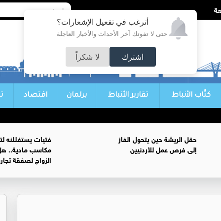
أترغب في تفعيل الإشعارات؟
حتى لا تفوتك آخر الأحداث والأخبار العاجلة
اشترك
لا شكراً
كتّاب الأنباط
تقارير الأنباط
برلمان
اقتصاد
ت
حقل الريشة حين يتحول الغاز
فتيات يستغللنه لت
إلى فرص عمل للأردنيين
مكاسب مادية.. هل
الزواج لصفقة تجار