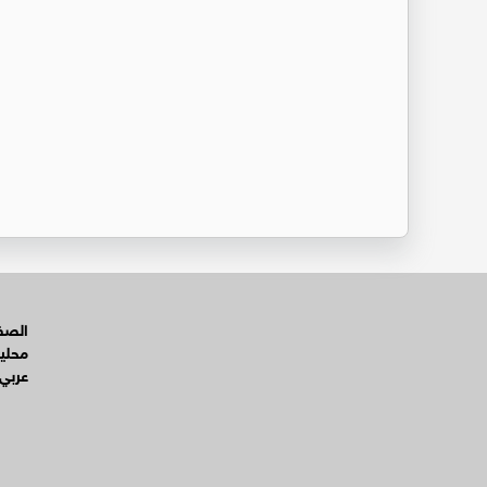
الصفح
محلي
عربي