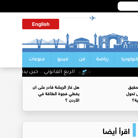
English
كنولوجيا
رياضة
فن
فيديو
منوعات
الربع القانوني... حين يدفع المواطن 
حقيق
هل غاز الريشة قادر على ان
 تحول
يغطي فجوة الطاقة في
ية؟
الأردن ؟
اقرأ أيضا