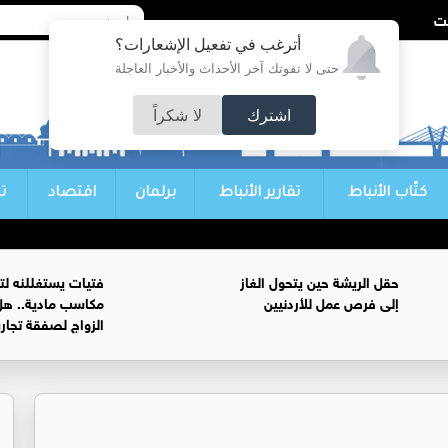
أترغب في تفعيل الإشعارات؟
حتى لا تفوتك آخر الأحداث والأخبار العاجلة
اشترك
لا شكراً
كتّاب الأنباط
تقارير الأنباط
برلمان
اقتصاد
ت
حقل الريشة حين يتحول الغاز
فتيات يستغللنه لت
إلى فرص عمل للأردنيين
مكاسب مادية.. هل
الزواج لصفقة تجار