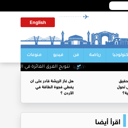
English
كنولوجيا
رياضة
فن
فيديو
منوعات
تتويج الفرق الفائزة في اليوم الأول من
حقيق
هل غاز الريشة قادر على ان
 تحول
يغطي فجوة الطاقة في
ية؟
الأردن ؟
اقرأ أيضا