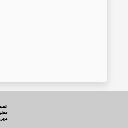
الصفح
محلي
عربي