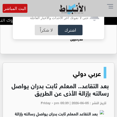
البث المباشر
أترغب في تفعيل الإشعارات؟
حتى لا تفوتك آخر الأحداث والأخبار العاجلة
محمد أحمد عبابنه الف مبروك النجا
اشترك
لا شكراً
حقل الريشة حين يتحول الغاز إلى فرص عمل
للأردنيين
عربي دولي
بعد التقاعد.. المعلم ثابت بدران يواصل
رسالته بإزالة الأذى عن الطريق
تاريخ النشر : Friday - pm 05:39 | 2026-06-05