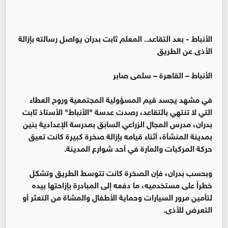
الأنباط -
بعد التقاعد.. المعلم ثابت بدران يواصل رسالته بإزالة
الأذى عن الطريق
الأنباط – القاهرة – سلمى صابر
في مشهد يجسد قيم المسؤولية المجتمعية وروح العطاء
التي لا تنتهي بالتقاعد، رصدت عدسة "الأنباط" الأستاذ ثابت
بدران، مدرس المجال الزراعي السابق بمدرسة الإعدادية بنين
بمدينة المنشأة، أثناء قيامه بإزالة صخرة كبيرة كانت تعيق
حركة المركبات والمارة في أحد شوارع المدينة.
وبحسب بدران، فإن الصخرة كانت تتوسط الطريق وتشكل
خطراً على مستخدميه، ما دفعه إلى المبادرة بإزاحتها بيده
لتأمين مرور السيارات وحماية الأطفال والمشاة من التعثر أو
التعرض للأذى.