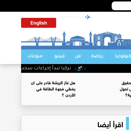
English
كنولوجيا
رياضة
فن
فيديو
منوعات
تركيا تبدأ إجراءات سحب الجنسية من
حقيق
هل غاز الريشة قادر على ان
 تحول
يغطي فجوة الطاقة في
ية؟
الأردن ؟
اقرأ أيضا