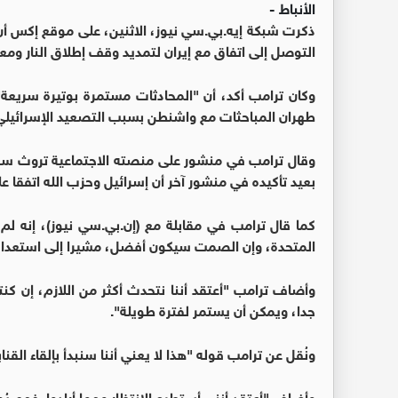
الأنباط -
ذكرت شبكة إيه.بي.سي نيوز، الاثنين، على موقع إكس أن ا
التوصل إلى اتفاق مع إيران لتمديد وقف إطلاق النار وم
وكان ترامب أكد، أن "المحادثات مستمرة بوتيرة سريعة" مع
طهران المباحثات مع واشنطن بسبب التصعيد الإسرائيلي 
وقال ترامب في منشور على منصته الاجتماعية تروث سوش
بعيد تأكيده في منشور آخر أن إسرائيل وحزب الله اتفقا 
كما قال ترامب في مقابلة مع (إن.بي.سي نيوز)، إنه لم 
المتحدة، وإن الصمت سيكون أفضل، مشيرا إلى استعداده 
وأضاف ترامب "أعتقد أننا نتحدث أكثر من اللازم، إن كن
جدا، ويمكن أن يستمر لفترة طويلة".
ونُقل عن ترامب قوله "هذا لا يعني أننا سنبدأ بإلقاء ا
وأضاف "أعتقد أنني أستطيع الانتظار مهما أرادوا. فهم يُ