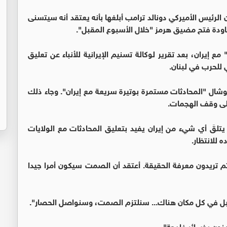
لرئيس الأميركي دونالد ترامب أبلغها بأنه يعتقد أنه سيتسنى
عاودة فتح مضيق هرمز "خلال الأسبوع المقبل".
 إيران، بعد تقرير لوكالة تسنيم الإيرانية للأنباء عن تعليق
للحرب في لبنان.
ال "المحادثات مستمرة بوتيرة سريعة مع إيران". وجاء ذلك
على وقف الهجمات.
يتلقَ أي شيء من إيران يفيد بتعليق المحادثات مع الولايات
للانتظار.
تم تريدون معرفة الحقيقة. أعتقد أن الصمت سيكون أمرا جيدا
لقنابل في كل مكان هناك... سنلتزم الصمت، وسنواصل الحصار".
منون بخسائر فادحة".