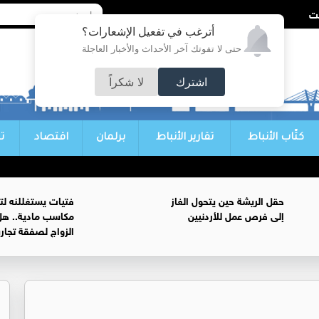
أترغب في تفعيل الإشعارات؟
حتى لا تفوتك آخر الأحداث والأخبار العاجلة
اشترك
لا شكراً
كتّاب الأنباط
تقارير الأنباط
برلمان
اقتصاد
ت
حقل الريشة حين يتحول الغاز
فتيات يستغللنه لت
إلى فرص عمل للأردنيين
مكاسب مادية.. هل
الزواج لصفقة تجار