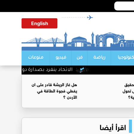
English
كنولوجيا
رياضة
فن
فيديو
منوعات
الاتحاد ينفرد بصدارة دوري الناشئات
حقيق
هل غاز الريشة قادر على ان
 تحول
يغطي فجوة الطاقة في
ية؟
الأردن ؟
اقرأ أيضا