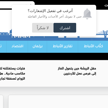
أترغب في تفعيل الإشعارات؟
حتى لا تفوتك آخر الأحداث والأخبار العاجلة
اشترك
لا شكراً
كتّاب الأنباط
تقارير الأنباط
برلمان
اقتصاد
ت
حقل الريشة حين يتحول الغاز
فتيات يستغللنه لت
إلى فرص عمل للأردنيين
مكاسب مادية.. هل
الزواج لصفقة تجار