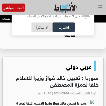
البث المباشر
أترغب في تفعيل الإشعارات؟
حتى لا تفوتك آخر الأحداث والأخبار العاجلة
ندوة تعاين التراث الأردني ضمن ا
اشترك
لا شكراً
حقل الريشة حين يتحول الغاز إلى فرص عمل
للأردنيين
عربي دولي
سوريا : تعيين خالد فواز وزيرا للاعلام
خلفا لحمزة المصطفى
تاريخ النشر : السبت - pm 11:20 | 2026-05-09