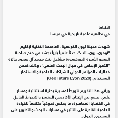
الأنباط -
في تظاهرة علمية تاريخية في فرنسا
شهدت مدينة ليون الفرنسية، العاصمة التقنية لإقليم
"أوفرن- رون- ألب"، حدثاً علمياً بارزاً تجسّد في منح صاحبة
السمو الأميرة البروفسورة مشاعل بنت محمد آل سعود جائزة
"التميز الإبداعي في مجال البحث العلمي"، وذلك ضمن
فعاليات المؤتمر الدولي للشراكات العلمية والاستثمار
المستدام .(GeoFuture Lyon 2026)
ويأتي هذا التكريم تتويجاً لمسيرة بحثية استثنائية ومسار
علمي يجمع بين الإنتاج الأكاديمي المتميز والانخراط الفاعل
في القضايا المعاصرة، ما يعكس نموذجاً متقدماً للقيادة
العلمية القادرة على التأثير في مسارات البحث والتطوير على
المستوى الدولي.