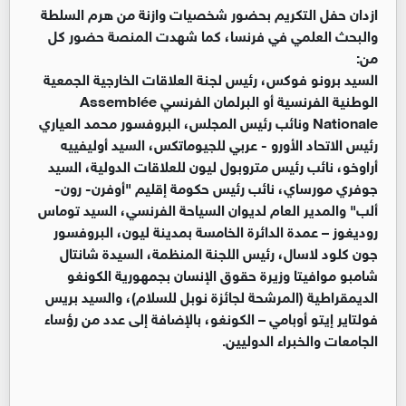
ازدان حفل التكريم بحضور شخصيات وازنة من هرم السلطة
والبحث العلمي في فرنسا، كما شهدت المنصة حضور كل
من:
السيد برونو فوكس، رئيس لجنة العلاقات الخارجية الجمعية
الوطنية الفرنسية أو البرلمان الفرنسي Assemblée
Nationale ونائب رئيس المجلس، البروفسور محمد العياري
رئيس الاتحاد الأورو - عربي للجيوماتكس، السيد أوليفييه
أراوخو، نائب رئيس متروبول ليون للعلاقات الدولية، السيد
جوفري مورساي، نائب رئيس حكومة إقليم "أوفرن- رون-
ألب" والمدير العام لديوان السياحة الفرنسي، السيد توماس
روديغوز – عمدة الدائرة الخامسة بمدينة ليون، البروفسور
جون كلود لاسال، رئيس اللجنة المنظمة، السيدة شانتال
شامبو موافيتا وزيرة حقوق الإنسان بجمهورية الكونغو
الديمقراطية (المرشحة لجائزة نوبل للسلام)، والسيد بريس
فولتاير إيتو أوبامي – الكونغو، بالإضافة إلى عدد من رؤساء
الجامعات والخبراء الدوليين.