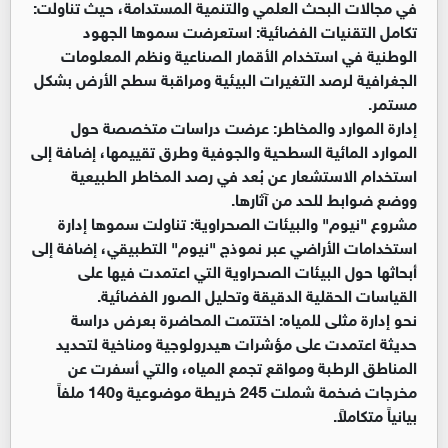
في مجالات البحث العلمي والتنمية المستدامة، حيث تناولت:
تكامل التقنيات الفضائية: استعرضت سموها الجهود
الوطنية في استخدام الأقمار الصناعية ونظم المعلومات
الجغرافية لرصد التغيرات البيئية ومراقبة سطح الأرض بشكل
مستمر.
إدارة الموارد والمخاطر: عرضت دراسات متخصصة حول
الموارد المائية السطحية والجوفية وطرق تقييمها، إضافة إلى
استخدام الاستشعار عن بُعد في رصد المخاطر الطبيعية
ووضع ضوابط للحد من آثارها.
مشروع "نيوم" والبيئات الصحراوية: تناولت سموها إدارة
استخدامات الأراضي عبر نموذج "نيوم" التطبيقي، إضافة إلى
أبحاثها حول البيئات الصحراوية التي اعتمدت فيها على
القياسات الحقلية الدقيقة وتحليل الصور الفضائية.
نحو إدارة مثلى للمياه: اختتمت المحاضرة بعرض دراسة
حديثة اعتمدت على مؤشرات هيدرولوجية ومناخية لتحديد
المناطق الرطبة ومواقع تجمع المياه، والتي أسفرت عن
مخرجات ضخمة شملت 245 خريطة موضوعية و140 ملفاً
بيانياً متكاملاً.