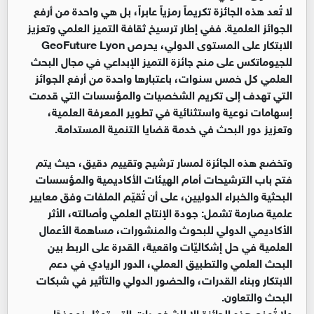
لا تُعد هذه الجائزة تكريماً رمزياً عابراً، بل هي واحدة من أرفع
الجوائز العلمية. ففي إطار ترسيخ ثقافة التميز العلمي وتعزيز
الابتكار على المستوى الدولي، يحرص GeoFuture Lyon
للجيوماتكس على منح جائزة التميز الإبداعي في مجال البحث
العلمي كل خمس سنوات، باعتبارها واحدة من أرفع الجوائز
التي تهدف إلى تكريم الشخصيات والمؤسسات التي قدمت
إسهامات نوعية واستثنائية في تطوير المعرفة العلمية،
وتعزيز دور البحث في خدمة قضايا التنمية المستدامة.
وتخضع هذه الجائزة لمسار ترشيح وتقييم دقيق، حيث يتم
فتح باب الترشيحات أمام الهيئات الأكاديمية والمؤسسات
البحثية والخبراء الدوليين، على أن تُقيّم الملفات وفق معايير
علمية صارمة تشمل: جودة الإنتاج العلمي وأصالته، الأثر
الأكاديمي الدولي للبحوث والمنشورات، مساهمة الأعمال
العلمية في حل إشكاليّات واقعية، القدرة على الربط بين
البحث العلمي والتطبيق العملي، الدور الريادي في دعم
الابتكار وبناء القدرات، والحضور الدولي والتأثير في شبكات
البحث والتعاون.
ولا تُمنح هذه الجائزة إلا للشخصيات التي تمثل نموذجًا