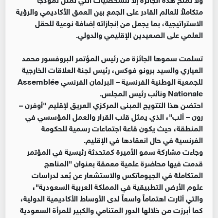
متكاملاً للعالم القادر على الجمع بين العمق الأكاديمي والرؤية
الاستراتيجية، بما يجعل من إنجازاته إضافة نوعية للحقل
العلمي على الصعيدين الإقليمي والدولي.
تسلمت سموها الجائزة من رئيس المؤتمر البروفسور محمد
العياري والسيد برونو فوكس، رئيس لجنة العلاقات الخارجية
للجمعية الوطنية الفرنسية – البرلمان الفرنسي Assemblée
Nationale ونائب رئيس المجلس.
احتضن هذا التتويج المبنى المركزي العريق لإقليم "أوفرن –
رون – ألب"، الذي يمثل قلب القرار والعمل المؤسسي في
المنطقة، حيث يكون قاعة اجتماعات رسمية للحكومة
الفرنسية في حال انعقادها في الإقليم.
وجاءت مشاركة سمو الأميرة كمتحدثة رئيسية في المؤتمر
قدمت فيها محاضرة علمية معمقة بعنوان "المناهج
المتكاملة في الجيوماتكس والاستشعار عن بُعد لدراسات
علوم الأرض التطبيقية في المملكة العربية السعودية"،
والتي أثارت اهتماماً واسعاً لدى الأوساط الأكاديمية الدولية،
كما أبرزت من خلالها الدور المتنامي والكبير للمرأة السعودية