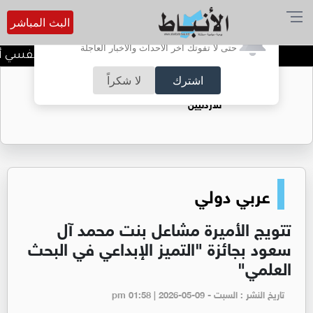
البث المباشر
أترغب في تفعيل الإشعارات؟
حتى لا تفوتك آخر الأحداث والأخبار العاجلة
الضحك وقت الأزمات.. خلل نفسي أم حي
اشترك
لا شكراً
حقل الريشة حين يتحول الغاز إلى فرص عمل
للأردنيين
عربي دولي
تتويج الأميرة مشاعل بنت محمد آل
سعود بجائزة "التميز الإبداعي في البحث
العلمي"
تاريخ النشر : السبت - pm 01:58 | 2026-05-09