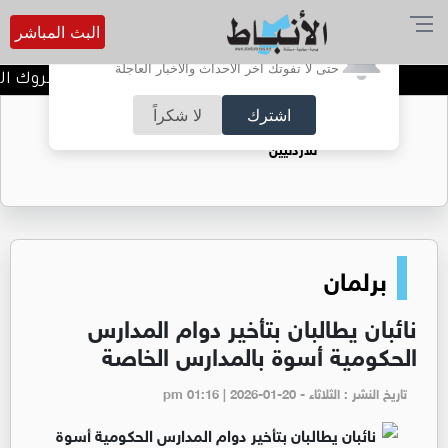
البث المباشر
أترغب في تفعيل الإشعارات؟
حتى لا تفوتك آخر الأحداث والأخبار العاجلة
محمد أحمد عبابنه الف مبروك النج
اشترك
لا شكراً
حقل الريشة حين يتحول الغاز إلى فرص عمل
للأردنيين
برلمان
نائبان يطالبان بتأخير دوام المدارس
الحكومية أسوة بالمدارس الخاصة
تاريخ النشر : الثلاثاء - pm 01:16 | 2026-01-20