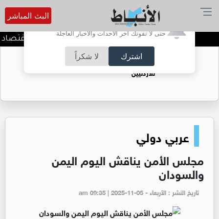
البث المباشر
أترغب في تفعيل الإشعارات؟
حتى لا تفوتك آخر الأحداث والأخبار العاجلة
وزير المياه والري ووزير الاقتصاد
اشترك
لا شكراً
حقل الريشة حين يتحول الغاز إلى فرص عمل
للأردنيين
عربي دولي
مجلس الأمن يناقش اليوم اليمن
والسودان
تاريخ النشر : الأربعاء - am 09:35 | 2025-11-05