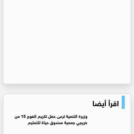
اقرأ أيضا
وزيرة التنمية ترعى حفل تكريم الفوج 15 من
خريجي جمعية صندوق حياة للتعليم