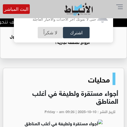
البث المباشر
أترغب في تفعيل الإشعارات؟
حتى لا تفوتك آخر الأحداث والأخبار العاجلة
استراتيجيات التدويل،،، كيف تتحو
اشترك
لا شكراً
فتيات يستغللنه لتحقيق مكاسب مادية.. هل تحول
الزواج لصفقة تجارية؟
محليات
أجواء مستقرة ولطيفة في أغلب
المناطق
تاريخ النشر : Friday - am 09:26 | 2025-10-10