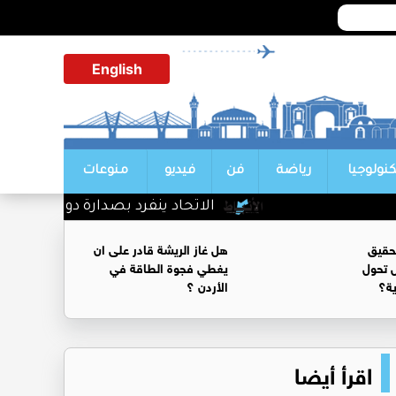
English
كنولوجيا
رياضة
فن
فيديو
منوعات
الاتحاد ينفرد بصدارة دوري الناشئات
حقيق
هل غاز الريشة قادر على ان
 تحول
يغطي فجوة الطاقة في
ية؟
الأردن ؟
اقرأ أيضا