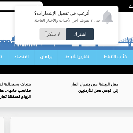
أترغب في تفعيل الإشعارات؟
حتى لا تفوتك آخر الأحداث والأخبار العاجلة
اشترك
لا شكراً
كتّاب الأنباط
تقارير الأنباط
برلمان
اقتصاد
ت
حقل الريشة حين يتحول الغاز
فتيات يستغللنه لت
إلى فرص عمل للأردنيين
مكاسب مادية.. هل
الزواج لصفقة تجار