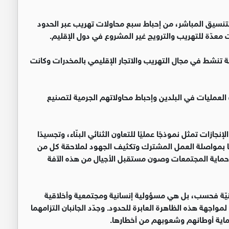
تنسيق المباشر، من إحباط سبع محاولات تهريب عبر الحدود
معدّة للتهريب والترويج غير المشروع في دول الإقليم.
 تنشط في مجال التهريب والاتجار الإقليمي بالمخدرات وكانت
 العمليات في البلدين وإحباط محاولاتهم الجرمية لتصنيع
جازات تمثل نموذجًا عمليًا للتعاون الثنائي البنّاء، وتجسيدًا
هما بمواصلة العمل المشترك وتكثيف الجهود لملاحقة كل من
حماية المجتمعات وصون مستقبل الأجيال من هذه الآفة
يّة فحسب، بل هي مسؤولية إنسانية ومجتمعية وأخلاقية
واجهة هذه الظاهرة العابرة للحدود. وجدّد الجانبان التزامهما
حماية أوطانهم وشعوبهم من أخطارها.