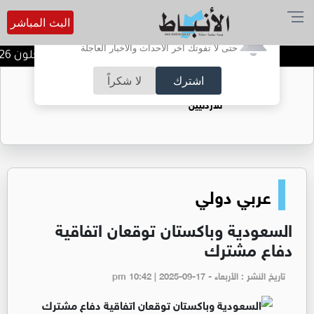
البث المباشر
أترغب في تفعيل الإشعارات؟
حتى لا تفوتك آخر الأحداث والأخبار العاجلة
مهرجان صيف تلفريك عجلون 2026 ينطلق الخميس المقبل
اشترك
لا شكراً
حقل الريشة حين يتحول الغاز إلى فرص عمل
للأردنيين
عربي دولي
السعودية وباكستان توقعان اتفاقية
دفاع مشترك
تاريخ النشر : الأربعاء - pm 10:42 | 2025-09-17