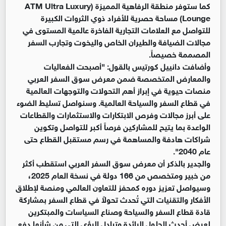
كما ستوفر منطقة الرفاهية المميزة (ATM Ultra Luxury
Lounge) مساحة حصرية للأفراد ذوي الثروات الكبيرة
للتواصل مع العلامات التجارية الفاخرة عالمية المستوى في
مجالات الضيافة والطيران الخاص واليخوت وتجارب السفر
المصممة خصيصاً.
وأضافت دانييل كورتيس بالقول: "أصبحت الفعاليات
والمعارض المتخصصة ضمن معرض سوق السفر العربي
منصات حيوية في إبراز أهم التحولات والتوجهات العالمية
في قطاع السفر والسياحة العالمية. وسنواصل تسليط الضوء
على أبرز مجالات وفرص الابتكارات والاستثمارات والقطاعات
الواعدة بما يتيح للمشاركين فرصاً أكبر للتواصل وتكوين
شراكات هادفة والمساهمة في رسم مستقبل القطاع حتى
عام 2040".
والجدير بالذكر أن معرض سوق السفر العربي استقطب أكثر
من خبير ومتخصص من 166 دولة في نسخة العام 2025،
وسيواصل تعزيز دوره كمحفز للتعاون العالمي ومنصة لإطلاق
الأفكار والتقنيات التي تُحدث تحولاً في قطاع السفر بمشاركة
قادة قطاع السفر والسياحة وصناع السياسات والمبتكرين
لعرض أحدث الحلول الرائدة وتبادل الرؤى التي من شأنها دفع