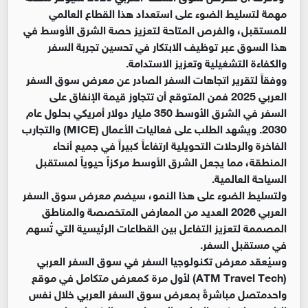
مهمة لتسليط الضوء على استعداد هذا القطاع العالمي
للمستقبل، والفرص المتاحة لتعزيز حصة الشرق الأوسط في
هذا السوق عبر توظيف الابتكار في تحسين تجربة السفر
والكفاءة التشغيلية وتعزيز الاستدامة.
ووفقاً لتقرير اتجاهات السفر الصادر عن معرض سوق السفر
العربي 2025 فمن المتوقع أن تتجاوز قيمة الإنفاق على
السفر في الشرق الأوسط 350 مليار دولار أمريكي بحلول عام
2030. ويشهد الطلب على فعاليات الأعمال (MICE) والتجارب
الفاخرة والرحلات التحويلية ارتفاعاً كبيراً في جميع أنحاء
المنطقة، مما يجعل الشرق الأوسط مركزاً حيوياً لمستقبل
السياحة العالمية.
ولتسليط الضوء على هذا النمو، سيضم معرض سوق السفر
العربي 2026 العديد من المعارض المتخصصة والمناطق
المصممة لتعزيز التفاعل بين القطاعات الرئيسية التي تُسهم
في مستقبل السفر.
وسيُعقد معرض تكنولوجيا السفر في سوق السفر العربي
(ATM Travel Tech) لأول مرة كمعرض متكامل في موقع
واحدمتصل مباشرةً بمعرض سوق السفر العربي خلال نفس