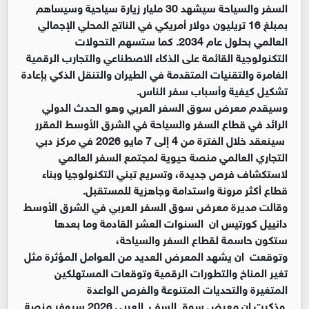
السفر والسياحة سيشهد 30 مليار زيارة سياحية وسيساهم
بمبلغ 16 تريليون دولار أمريكي في الناتج المحلي الإجمالي
العالمي بحلول عام 2034. كما ستسهم التحولات
التكنولوجية القائمة على الذكاء الاصطناعي والتجارب الرقمية
الغامرة والتقنيات المتقدمة في الطيران والتنقل الذكي بإعادة
تشكيل كيفية وأسباب سفر الناس.
وسيقدم معرض سوق السفر العربي وهو الحدث الدولي
الرائد في قطاع السفر والسياحة في الشرق الأوسط المقرر
سينعقد خلال الفترة من 4 إلى 7 مايو 2026 في مركز دبي
التجاري العالمي منصة حيوية لمجتمع السفر العالمي
لاستكشاف فرص جديدة، وتسريع تبني التكنولوجيا وبناء
قطاع أكثر مرونة واستدامة وجاهزية للمستقبل.
وقالت مديرة معرض سوق السفر العربي في الشرق الأوسط
دانييل كورتيس ان السنوات العشر القادمة وما بعدها
ستكون حاسمة لقطاع السفر والسياحة،
وتوقعت ان يشهد المعرض العديد من العوامل المؤثرة مثل
تغير المناخ والتطورات الرقمية وتوقعات المستهلكين
المتغيرة والتحديات المتنوعة والفرص الواعدة
وذكرت ان معرض سوق السف العربي 2026 سيوفر منصة