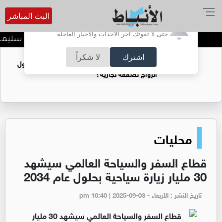
البث المباشر
أترغب في تفعيل الإشعارات؟
حتى لا تفوتك آخر الأحداث والأخبار العاجلة
د. منذر جرادات يهنىء الشيخ سليمان ج
اشترك
لا شكراً
فتيات يستغللنه لتحقيق مكاسب مادية.. هل تحول
الزواج لصفقة تجارية؟
محليات
قطاع السفر والسياحة العالمي سيشهد
30 مليار زيارة سياحية بحلول عام 2034
تاريخ النشر : الأربعاء - pm 10:40 | 2025-09-03