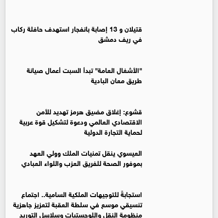
قتيلان و 13 إصابة بانفجار استهدف حافلة ركاب
في ريف دمشق
"الأشغال العامة" تبدأ السبت أعمال صيانة
طريق معان البادية
قشوع: إغلاق مضيق هرمز تهديد للأمن
الاقتصادي العالمي ودعوة لتشكيل قوة عربية
لحماية التجارة الدولية
العيسوي ينقل تمنيات الملك وولي العهد
بموفور الصحة للفريق العزب واللواء العبادي
استجابةً للتوجيهات الملكية السامية.. اجتماع
تنسيقي موسع في سلطة العقبة لتعزيز جاهزية
منظومة النقل واللوجستيات وسلاسل التوريد