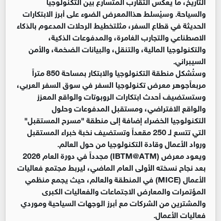
التاريخ، ما يعكس التقارب المتسارع بين التكنولوجيا
والسياحة. وسيُسلط هذاالمعرض الضوء على أبرز الابتكارات
الحديثة في قطاع السفر، مثلتخطيط الرحلات المدعوم بالذكاء
الاصطناعي والتجارب الغامرة، والمدفوعات الذكية،
والتكنولوجيا المالية، والتنقل، والبيانات الضخمة، والأمن
السيبراني.
وستُشكل منطقة التكنولوجيا والابتكار بمساحة 850 متراً
مربعاًجوهر معرض تكنولوجيا السفر في سوق السفر العربي،
وستستضيف أحدث ابتكارات الروبوتات والواقع المعزز
والواقع الافتراضي، ومستقبل المدفوعات وحلول
التكنولوجيا الخضراء إضافة إلى منطقة "مسرح المستقبل"
التي تتسع لـ 250 مقعداً وتستضيف نخبة خبراء المستقبل
ورواد الأعمال وقادة التكنولوجيا من حول العالم.
ويعود معرض (IBTM@ATM) مجدداً في دورة العام 2026
بعد نجاح نسخته الأولى العام الماضي، ليربط مجتمع فعاليات
الأعمال (MICE) في المنطقة والعالم، حيث يجمع منظمي
المؤتمرات والمعارض الاجتماعات والفعاليات الكبرى
والمشترين من الشركات مع أبرز الوجهات السياحية وموردي
فعاليات الأعمال.