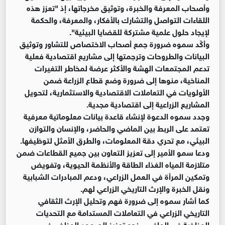
وأصحاب المعرفة والخبرة، وتوثيق مخرجاتها، إذ "تعزز هذه
اللقاءات التواصل والتشارك بالأفكار، والمعرفة، والحكمة
لإيجاد حلول علمية مشتركة للقضايا البيئية".
وأكّد سموه ضرورة جمع أصحاب الاختصاص للتشاور وتوثيق
البيانات والطروحات وترجمتها إلى مشاريع اقتصادية فعلية
تدعم المجتمعات الهشة والأكثر عرضة لمخاطر التغيرات
المناخية، منوها إلى ضرورة وضع قطاع الزراعة ضمن
الأولويات في التعاملات الاقتصادية والاستثمارية، لتحويل
المشاريع الزراعية إلى اقتصادية مجدية.
وجدد سموه الدعوة لإنشاء قاعدة بيانات معلوماتية معرفية
تعتمد على الربط بين الماضي والحاضر، والإنسان والتوازن
البيئي، مع تحري دقة المعلومات، والطرق الأمثل لتوظيفها.
ودعا سمو الأمير إلى تعزيز التعاون بين جميع القطاعات ضمن
متلازمة المياه الغذاء الطاقة والأنظمة الحيوية، وتفويض
وتمكين المرأة في العمل الزراعي، ودعم المبادرات الشبابية
ونقل الخبرة والإرث التاريخي الزراعي لهم.
كما أشار سموه إلى ضرورة فهم وتحليل الإرث الثقافي
التاريخي الزراعي في التعاملات المستدامة مع التحديات
المناخية في الماضي، نحو تعزيز الصمود المناخي في