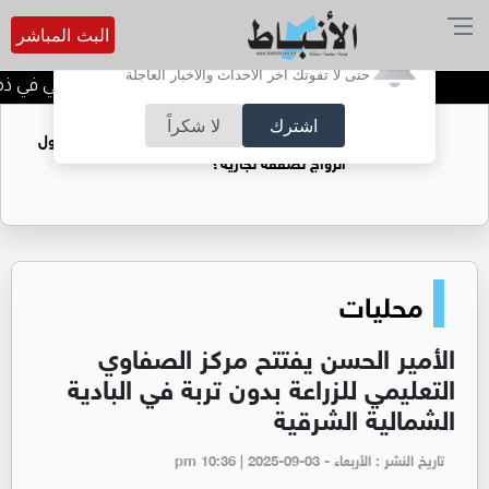
البث المباشر
أترغب في تفعيل الإشعارات؟
حتى لا تفوتك آخر الأحداث والأخبار العاجلة
الحاجة خالدة محمود الكرمي في ذمة ا
اشترك
لا شكراً
فتيات يستغللنه لتحقيق مكاسب مادية.. هل تحول
الزواج لصفقة تجارية؟
محليات
الأمير الحسن يفتتح مركز الصفاوي
التعليمي للزراعة بدون تربة في البادية
الشمالية الشرقية
تاريخ النشر : الأربعاء - pm 10:36 | 2025-09-03