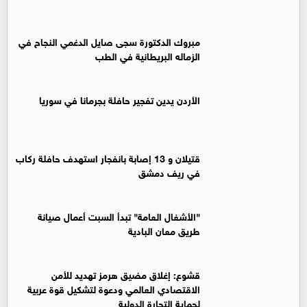
مبروك الدكتورة سجى صايل الدغمي النجاح في
الزماله البريطانية في الطب
الأردن يدين تفجير حافلة بجرمانا في سوريا
قتيلان و 13 إصابة بانفجار استهدف حافلة ركاب
في ريف دمشق
"الأشغال العامة" تبدأ السبت أعمال صيانة
طريق معان البادية
قشوع: إغلاق مضيق هرمز تهديد للأمن
الاقتصادي العالمي ودعوة لتشكيل قوة عربية
لحماية التجارة الدولية