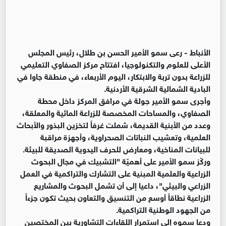
الأنباط -
رعى سمو الأمير الحسن بن طلال، رئيس المجلس
الأعلى للعلوم والتكنولوجيا، افتتاح مركز الصفاوي التعليمي
للزراعة بدون تربة والابتكار، اليوم الأربعاء، في منطقة جاوا في
البادية الشمالية الشرقية الأردنية.
وأجرى سمو الأمير جولة في مرافق المركز داخل محطة
الصفاوي، والمساحات المخصصة للزراعة المائية والمعلقة،
وعدد من الأبنية القديمة، شملت غرفاً لتخزين البذور والأبحاث
العلمية، وتعشيب النباتات الصحراوية، وأجهزة مراقبة
للبيانات المناخية، ومعارض للحرف اليدوية الصديقة للبيئة.
وركّز سمو الأمير على أهميّة "التشبيك في مجال البحوث
الزراعية والعلمية المبنية على التشارك والتراكمية في العمل
الزراعي والبيئي"، داعيا إلى أن تشمل البحوث والمشاريع
الزراعية نطاقاً أوسع من التنسيق والتعاون بحيث تكون جزءاً
من الجهود الوطنية التراكمية.
ودعا سموه إلى استمرار اللقاءات التشاورية بين المختصين